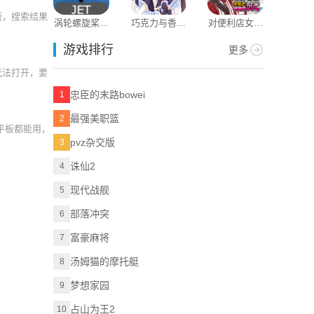
版，搜索结果
涡轮螺旋桨客
巧克力与香子
对便利店女孩
共同照护
机
兰
的恶作剧
游戏排行
更多
无法打开，要
忠臣的末路bowei
1
最强美职篮
2
平板都能用，
pvz杂交版
3
诛仙2
4
现代战舰
5
部落冲突
6
富豪麻将
7
汤姆猫的摩托艇
8
梦想家园
9
占山为王2
10