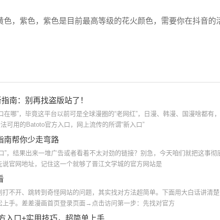
黄色，紫色，紫色是目前最高等级的花火颜色，需要你在抖音的
口最新指南：别再找盗版站了！
画入口在哪”，毕竟这平台以前可是全球漫圈的“老网红”，日漫、韩漫、国漫啥都有
法可用的Batoto官方入口，网上流传的所谓“新入口”
指南帮你少走弯路
口”，结果出来一堆广告或者看着不太对劲的链接？别急，今天咱们就把这事彻
先说官网地址，记住这一个就够了晋江文学城的官方网站是
看
到打不开、跳转到奇怪网站的问题，其实找对方法超简单。下面用大白话讲清楚
松上手。差差漫画首页登录页面→点击访问第一步：先找对官方
官方入口+实用技巧，超简单上手