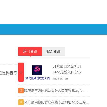
热门资讯
最新资讯
51吃瓜网怎么打开
51cg最新入口分享
1
1
这是抖音专
2025-09-19
51吃瓜官方网站网页版入口在哪 51cgfun朝
晋江小
2
2
阳热心群众入口分享
弯路
51吃瓜网朝阳群众在线吃瓜地址 51吃瓜今日
差差漫
3
3