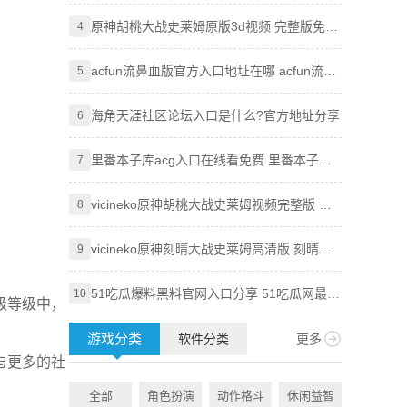
吃瓜必吃最新2024入口分享
原神胡桃大战史莱姆原版3d视频 完整版免费
Goog
4
4
观看地址分享
技巧，
acfun流鼻血版官方入口地址在哪 acfun流鼻
Goog
5
5
血版入口地址分享
使用全
海角天涯社区论坛入口是什么?官方地址分享
知乎网
6
6
里番本子库acg入口在线看免费 里番本子库
Pixi
7
7
绅士acg官方地址分享
vicineko原神胡桃大战史莱姆视频完整版 原
知乎盐
8
8
神大战史莱姆系列未删减
vicineko原神刻晴大战史莱姆高清版 刻晴大
age
9
9
战史莱姆完整版视频资源分享
51吃瓜爆料黑料官网入口分享 51吃瓜网最新
虫虫漫
10
10
级等级中，
地址大全
附访问
游戏分类
软件分类
更多
与更多的社
全部
角色扮演
动作格斗
休闲益智
全部