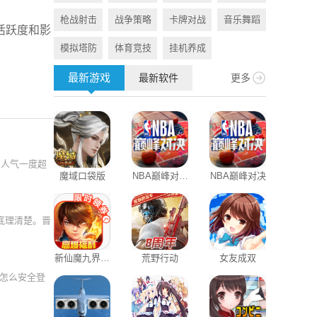
枪战射击
战争策略
卡牌对战
音乐舞蹈
旅游出行
活跃度和影
模拟塔防
体育竞技
挂机养成
资讯阅读
最新游戏
最新软件
更多
，人气一度超
魔域口袋版
NBA巅峰对决
NBA巅峰对决
苏宁易购
官方版
底理清楚。晋
新仙魔九界互
荒野行动
女友成双
体重日记免
通版
版
怎么安全登