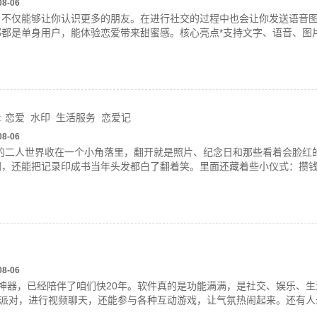
08-06
，不仅能够让你认识更多的朋友。在进行社交的过程中也会让你发送语音
都是单身用户，能体验恋爱带来甜蜜感。核心亮点*支持文字、语音、图
:
恋爱
水印
生活服务
恋爱记
08-06
们的二人世界收在一个小角落里，翻开就是照片、纪念日和那些看着会脸红
间，还能把记录印成书当年头发都白了翻着笑。里面还藏着些小仪式：攒
08-06
神器，已经陪伴了咱们快20年。软件真的是功能满满，是社交、娱乐、
上派对，进行视频聊天，还能参与各种互动游戏，让气氛热闹起来。还有