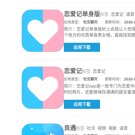
恋爱记单身版
标签:
恋爱记
语音
应用类型：
社交聊天
更新时间：
2026-
简介：
恋爱记单身版听上去就让人觉
个地方的优质单身男女哦，直接找到
火热的
应用下载
恋爱记
标签:
恋爱记
应用类型：
社交聊天
更新时间：
2026-
简介：
恋爱记app是一款专门为恋爱
时的照片，还能够保存满满的甜言蜜
简单
应用下载
良遇
标签:
社交
视频
电影
语音