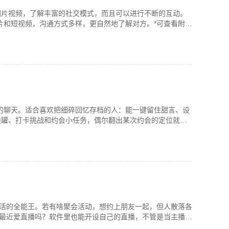
图片视频，了解丰富的社交模式，而且可以进行不断的互动。
片和短视频，沟通方式多样，更自然地了解对方。*可查看附近
的聊天。适合喜欢把细碎回忆存档的人：能一键留住甜言、设
钱罐、打卡挑战和约会小任务，偶尔翻出某次约会的定位就能
生活的全能王。若有啥聚会活动，想约上朋友一起，但人散落各
人最近爱直播吗？软件里也能开设自己的直播，不管是当主播还