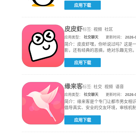
应用下载
皮皮虾
标签:
视频
社区
应用类型：
社交聊天
更新时间：
2026-
简介：
皮皮虾嘿，你听说过吗？这是
影，还有经典的恶搞，绝对乐趣无穷
直是让
应用下载
缘来客
标签:
社交
视频
语音
应用类型：
社交聊天
更新时间：
2026-
简介：
缘来客是个专门让都市男女相
倡导真实、安全的交友环境，审核机
舒适的
应用下载