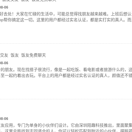
08-06
的好去处！大家在忙碌的生活中，可能总觉得找朋友越来越难。上班后想
pp帮你搞定这一切。这里的用户都经过实名认证，都是实打实的真人。
交友
饭友
饭友免费聊天
08-06
合的朋友。现在找搭子很流行，像是一起吃饭、看电影或者旅游什么的，
甚至一起约着出去玩。平台上的用户都是经过实名认证的真人，颜值还不
08-06
交友应用，专门为单身的小伙伴们设计。它由深圳陌趣科技推出，里面聚
伴，这里总能找到志同道合的人。你可以轻松匹配到附近的小伙伴，摆脱