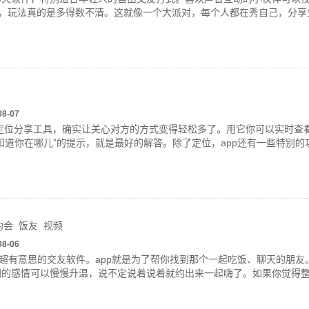
等，玩法真的是多得数不清。这就像一个大派对，每个人都在秀自己，分享
08-07
造的定位分享工具，确实让关心对方的方式变得轻松多了。用它你可以实时
知道你在哪儿”的提示，就是最好的解答。除了定位，app还有一些特别
约会
饭友
视频
08-06
个超有意思的交友软件。app就是为了帮你找到那个一起吃饭、聊天的朋
间的感情可以慢慢升温，说不定说着说着就约出来一起嗨了。如果你觉得