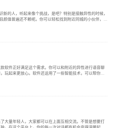
认识新的人，听起来像个挑战，是吧？特别是接触异性的时候，
而且颜值普遍还不赖呢。你可以轻松找到附近同城的小伙伴，随
这款软件正好满足这个需求。你可以和附近的异性进行语音聊
错，玩起来更放心。软件还运用了一些智能技术，可以帮你筛
集了大量年轻人，大家都可以在上面互相交流。不管是想要打
孤独。在这个平台上，你的每一次对话都有机会变得温暖起