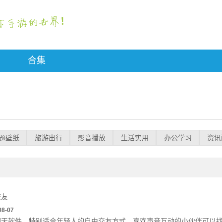
合集
题壁纸
旅游出行
影音播放
生活实用
办公学习
资讯
交友
08-07
聊天软件，特别适合年轻人的自由交友方式。喜欢声音互动的小伙伴可以