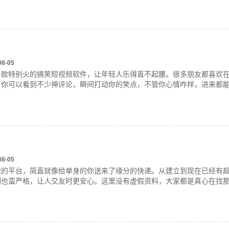
08-05
一款特别火的搞笑短视频软件，让年轻人乐得直不起腰。很多朋友都喜欢
。你可以看到不少神评论，瞬间打动你的笑点，不管你心情咋样，进来都
08-05
识的平台，简直就像给单身的你送来了缘分的快递。从建立到现在已经有
制也蛮严格，让人交友时更安心。这里没有虚假资料，大家都是真心在找