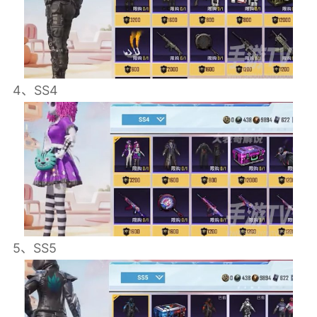
4、SS4
5、SS5