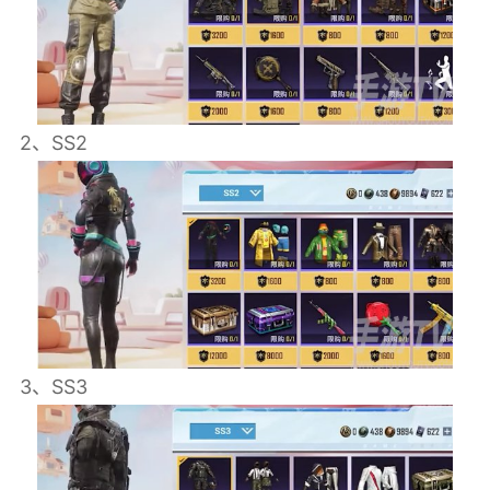
2、SS2
3、SS3