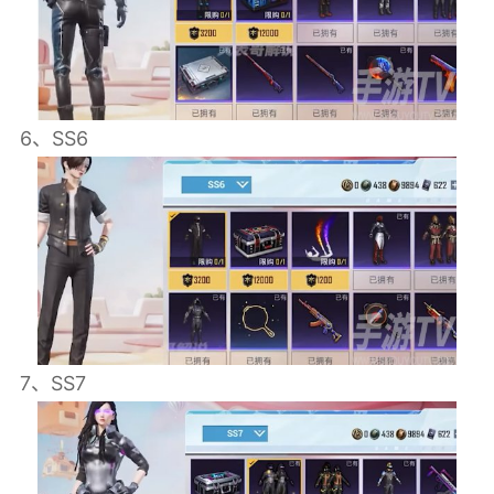
6、SS6
7、SS7