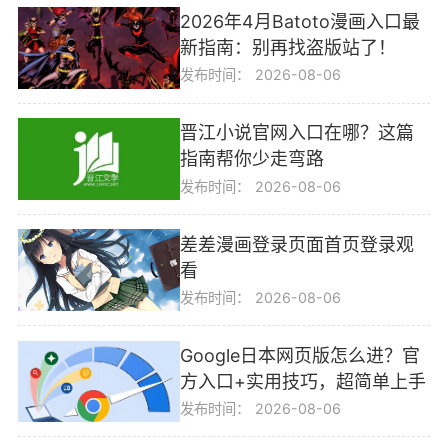
2026年4月Batoto漫画入口最
新指南：别再找盗版站了！
发布时间：
2026-08-06
晋江小说官网入口在哪？这篇
指南帮你少走弯路
发布时间：
2026-08-06
差差漫画登录页面首页登录观
看
发布时间：
2026-08-06
Google日本网页版怎么进？官
方入口+实用技巧，超简单上手
发布时间：
2026-08-06