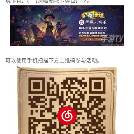
境卡背】、【深暗领域卡牌包】*2。
可以使用手机扫描下方二维码参与活动。