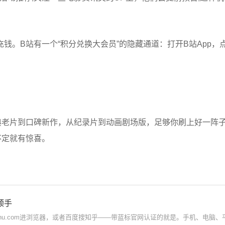
。B站有一个“积分兑换大会员”的隐藏通道：打开B站App，点“
典老片到口碑新作，从纪录片到动画剧场版，足够你刷上好一阵
不定就有惊喜。
顺手
ihu.com进浏览器，或者百度搜知乎——带蓝标官网认证的就是。手机、电脑、