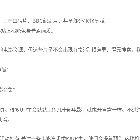
国产口碑片、BBC纪录片，甚至部分4K修复版。
B站上都能免费看原画质。
的电影资源，但这些片子不会出现在“影视”频道里，得靠搜索。
版”
影合集”
页。很多UP主会默默上传几十部电影，就像开盲盒一样。不过注
快看。
er的活动推荐,关注一些电影资讯类的UP主，他们会提前预告,这种