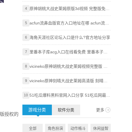
吃瓜必吃最新2024入口分享
原神胡桃大战史莱姆原版3d视频 完整版免费
age
4
4
观看地址分享
acfun流鼻血版官方入口地址在哪 acfun流鼻
虫虫漫
5
5
血版入口地址分享
附访问
海角天涯社区论坛入口是什么?官方地址分享
波波浏
6
6
里番本子库acg入口在线看免费 里番本子库
差差漫
7
7
绅士acg官方地址分享
新手秒
vicineko原神胡桃大战史莱姆视频完整版 原
CSG
8
8
神大战史莱姆系列未删减
vicineko原神刻晴大战史莱姆高清版 刻晴大
韩漫免
9
9
战史莱姆完整版视频资源分享
登录
51吃瓜爆料黑料官网入口分享 51吃瓜网最新
51漫
10
10
地址大全
游戏分类
软件分类
更多
正版授权的
全部
角色扮演
动作格斗
休闲益智
全部