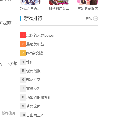
巧克力与香子
对便利店女孩
李娟的裁缝店
快马日结
兰
的恶作剧
游戏排行
更多
我的” →
忠臣的末路bowei
1
最强美职篮
2
pvz杂交版
3
诛仙2
4
子。下次想
现代战舰
5
部落冲突
6
富豪麻将
7
汤姆猫的摩托艇
8
梦想家园
9
平板都能用，
占山为王2
10