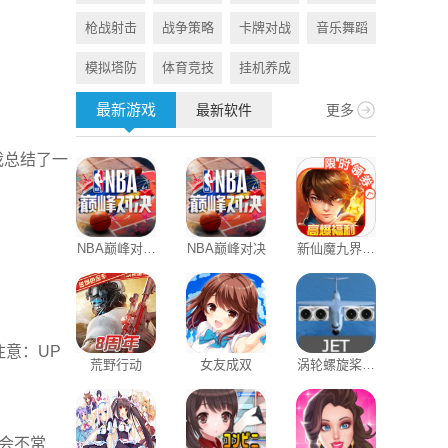
枪战射击
战争策略
卡牌对战
音乐舞蹈
旅游出行
模拟塔防
体育竞技
挂机养成
资讯阅读
最新游戏
最新软件
更多
我总结了一
NBA巅峰对决
NBA巅峰对决
新仙魔九界互
芒果TV数
官方版
通版
藏品
意：UP
荒野行动
女友成双
涡轮螺旋桨客
闪剪免费
机
机会不常