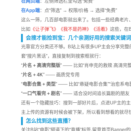
在网页端
：左侧筛选栏里勾选“免费”
在App端
：点“筛选” → 权限/价格 → 选择“免费”
这么一筛，几百部电影就出来了。包括一些经典老片、
比如
《让子弹飞》《我不是药神》《活着》
这些，在
会搜才能捡到宝：几个亲测好用的搜索关键词
光靠官方分类还不够。B站上有很多UP主会分享完整
套“搜片黑话”，直接复制到搜索框就行：
“
片名 + 高清完整版
” —— 比如“肖申克的救赎 高清完整
“
片名 + 4K
” —— 画质党专用
“
电影合集 + 类型
” —— 比如“悬疑电影合集”“治愈系电
“
一口气看完 + 剧名
” —— 适合没时间追长篇剧的朋友
还有一个隐藏技巧：搜到一部好片后，点进UP主的主
主上传的资源有时候会被下架，所以看到想看的就尽
怎么找到这些直播？
关注B站“电影”频道下的“直播”标签,留意首页Bann