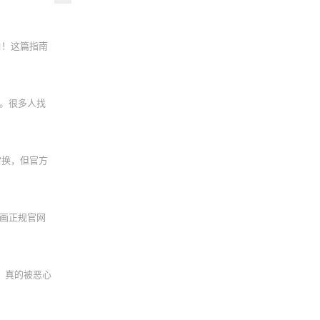
白！这篇指南
。很多人找
常换，但官方
画正规官网
，真的被恶心