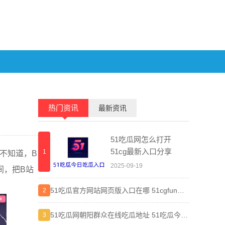
热门资讯
最新资讯
51吃瓜网怎么打开
51cg最新入口分享
1
1
不知道，B
2025-09-19
间，把B站
51吃瓜官方网站网页版入口在哪 51cgfun朝
Pixi
2
2
阳热心群众入口分享
51吃瓜网朝阳群众在线吃瓜地址 51吃瓜今日
知乎盐
3
3