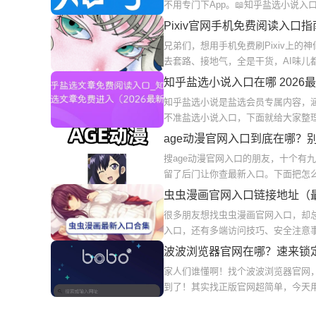
不用专门下App。📖知乎盐选小说
Pixiv官网手机免费阅读入口指
兄弟们，想用手机免费刷Pixiv上
去套路、接地气，全是干货，AI味儿
知乎盐选小说入口在哪 2026
知乎盐选小说是盐选会员专属内容，
不准盐选小说入口，下面就给大家整
age动漫官网入口到底在哪？
搜age动漫官网入口的朋友，十个有
留了后门让你查最新入口。下面把怎么
虫虫漫画官网入口链接地址（
很多朋友想找虫虫漫画官网入口，却
入口，还有多端访问技巧、安全注意
波波浏览器官网在哪？速来锁
家人们谁懂啊！找个波波浏览器官网，
到了！其实找正版官网超简单，今天