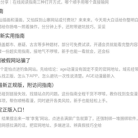
入口分享｜在线阅读指南三种打开方式，哪个顺手用哪个直接输网
南
的神仙插画和漫画，又怕踩到山寨网站或付费坑？来来来，今天用大白话给你整明
都给你扬咯～照着操作，分分钟上手，还附带避坑技巧，妥妥
最新实用指南
涵盖都市、悬疑、古言等多种题材，部分可免费试读，开通会员就能看完整内容
理一份超实用指南，接地气不啰嗦，新手也能一看就会，还会标
别被假网站骗了
九个是怕点进钓鱼网站。先给结论：age动漫没有固定不变的官网地址，域名经
找正版、怎么下APP、怎么避坑一次性说清楚。AGE动漫最新入
最新正规版，附访问指南）
总碰到链接失效、找错站点的问题。这份指南全程干货不啰嗦，教你找到虫虫漫
事项，帮你顺畅看漫，同时避开各类风险，新手也能轻松上手。
定正版入口！
结果搜出来一堆“李鬼”网站，点进去满屏广告就算了，还强制绑一堆捆绑软件
用网感拉满的话，把官网地址、多端进法、辨真假技巧全给