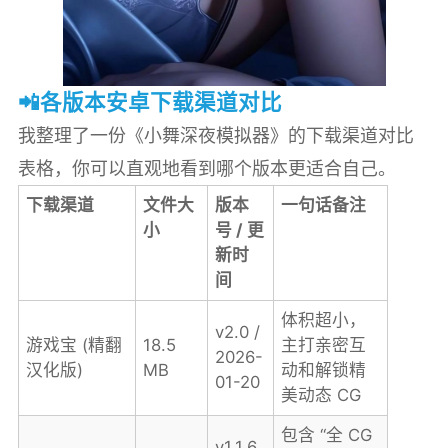
📲各版本安卓下载渠道对比
我整理了一份《小舞深夜模拟器》的下载渠道对比
表格，你可以直观地看到哪个版本更适合自己。
下载渠道
文件大
版本
一句话备注
小
号 / 更
新时
间
体积超小，
v2.0 /
游戏宝 (精翻
18.5
主打亲密互
2026-
汉化版)
MB
动和解锁精
01-20
美动态 CG
包含 “全 CG
v1.1.6