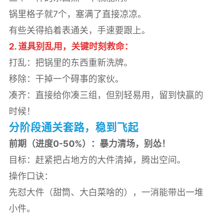
锅里格子就7个，塞满了直接凉凉。
有些关得掐着表通关，手速要跟上。
2. 道具别乱用，关键时刻救命：
打乱：把锅里的东西重新洗牌。
移除：干掉一个碍事的家伙。
凑齐：直接给你凑三组，但别轻易用，留到快赢的
时候！
分阶段通关套路，稳到飞起
前期（进度0-50%）：暴力清场，别怂！
目标：赶紧把占地方的大件清掉，腾出空间。
操作口诀：
先怼大件（甜筒、大白菜啥的），一消能带出一堆
小件。