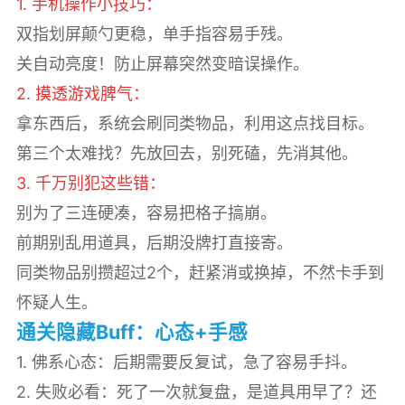
1. 手机操作小技巧：
双指划屏颠勺更稳，单手指容易手残。
关自动亮度！防止屏幕突然变暗误操作。
2. 摸透游戏脾气：
拿东西后，系统会刷同类物品，利用这点找目标。
第三个太难找？先放回去，别死磕，先消其他。
3. 千万别犯这些错：
别为了三连硬凑，容易把格子搞崩。
前期别乱用道具，后期没牌打直接寄。
同类物品别攒超过2个，赶紧消或换掉，不然卡手到
怀疑人生。
通关隐藏Buff：心态+手感
1. 佛系心态：后期需要反复试，急了容易手抖。
2. 失败必看：死了一次就复盘，是道具用早了？还