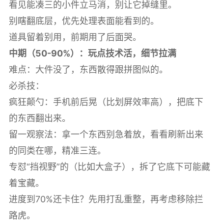
看见能凑三的小件立马消，别让它掉缝里。
别瞎翻底层，优先处理表面能看到的。
道具留着别用，前期用了后面哭。
中期（50-90%）：玩点技术活，细节拉满
难点：大件没了，东西散得跟拼图似的。
必杀技：
疯狂颠勺：手机前后晃（比划屏效率高），把底下
的东西翻出来。
留一观察法：拿一个东西别急着放，看看刷新出来
的同类在哪，精准三连。
专怼“挡视野”的（比如大盒子），拆了它底下可能藏
着宝藏。
进度到70%还卡住？先用打乱重整，再考虑移除拦
路虎。