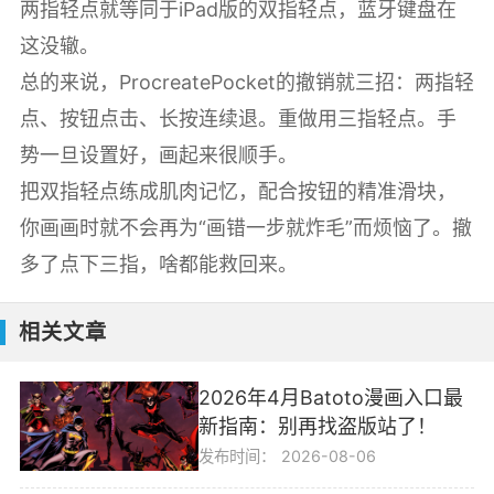
两指轻点就等同于iPad版的双指轻点，蓝牙键盘在
这没辙。
总的来说，ProcreatePocket的撤销就三招：两指轻
点、按钮点击、长按连续退。重做用三指轻点。手
势一旦设置好，画起来很顺手。
把双指轻点练成肌肉记忆，配合按钮的精准滑块，
你画画时就不会再为“画错一步就炸毛”而烦恼了。撤
多了点下三指，啥都能救回来。
相关文章
2026年4月Batoto漫画入口最
新指南：别再找盗版站了！
发布时间：
2026-08-06