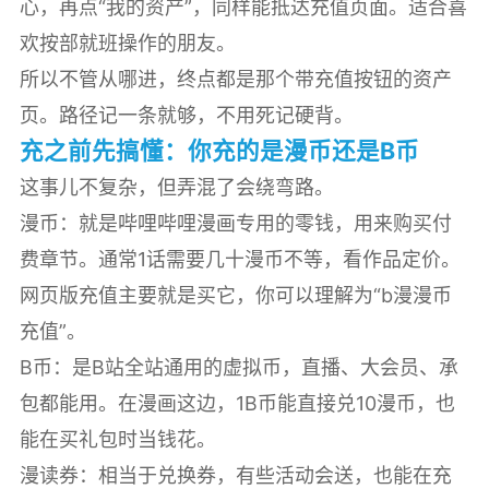
心，再点“我的资产”，同样能抵达充值页面。适合喜
欢按部就班操作的朋友。
所以不管从哪进，终点都是那个带充值按钮的资产
页。路径记一条就够，不用死记硬背。
充之前先搞懂：你充的是漫币还是B币
这事儿不复杂，但弄混了会绕弯路。
漫币：就是哔哩哔哩漫画专用的零钱，用来购买付
费章节。通常1话需要几十漫币不等，看作品定价。
网页版充值主要就是买它，你可以理解为“b漫漫币
充值”。
B币：是B站全站通用的虚拟币，直播、大会员、承
包都能用。在漫画这边，1B币能直接兑10漫币，也
能在买礼包时当钱花。
漫读券：相当于兑换券，有些活动会送，也能在充