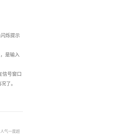
出闪烁提示
残，是输入
在信号窗口
情况了。
，人气一度超