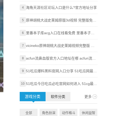
吃瓜必吃最新2024入口分享
海角天涯社区论坛入口是什么?官方地址分享
Goog
4
4
技巧，
原神胡桃大战史莱姆原版3d视频 完整版免费
Goog
5
5
观看地址分享
使用全
里番本子库acg入口在线看免费 里番本子库
知乎网
6
6
绅士acg官方地址分享
vicineko原神胡桃大战史莱姆视频完整版 原
Pixi
7
7
神大战史莱姆系列未删减
acfun流鼻血版官方入口地址在哪 acfun流鼻
知乎盐
8
8
血版入口地址分享
51吃瓜爆料黑料官网入口分享 51吃瓜网最新
age
9
9
地址大全
51吃瓜今日吃瓜必吃官网如何进入 51cg最新
虫虫漫
10
10
ip地址防走丢一览
附访问
游戏分类
软件分类
更多
全部
角色扮演
动作格斗
休闲益智
全部