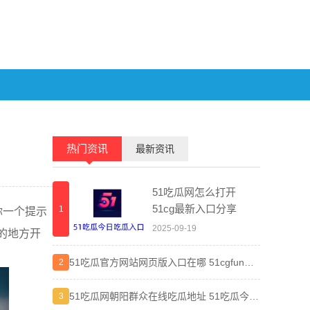
热门资讯
最新资讯
51吃瓜网怎么打开
51cg最新入口分享
1
1
你一个提示
2025-09-19
的地方开
51吃瓜官方网站网页版入口在哪 51cgfun朝
晋江小
2
2
阳热心群众入口分享
弯路
51吃瓜网朝阳群众在线吃瓜地址 51吃瓜今日
差差漫
3
3