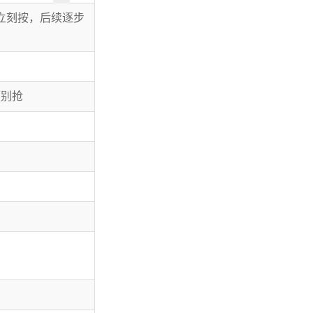
立刻按，后续逐步
隔别抢