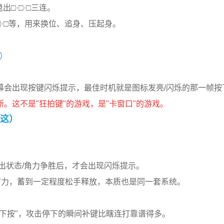
□·□·□三连。
＋□·□等，用来换位、追身、压起身。
串）
幕会出现按键闪烁提示，最佳时机就是图标发亮/闪烁的那一帧按
。这不是"狂拍键"的游戏，是"卡窗口"的游戏。
在这）
出状态/角力争胜后，才会出现闪烁提示。
蓄力，蓄到一定程度松手释放，本质也是同一套系统。
下按"，攻击停下的瞬间补键比瞎连打靠谱得多。