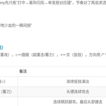
my先只练"打中→看到闪烁→单发按对应键"，节奏对了再追求
倒地少血的一瞬间按"
用）
重攻），○＝圆圈（超重击/蓄力），×＝叉（投技）。方向用↗
备注
接○）
连续投技演出
○（蓄力）
头镖连续攻击
连续跳跃腿攻，最后头部撞击