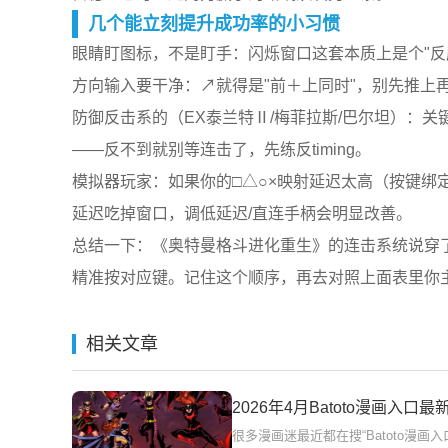
几个能立刻提升成功率的小习惯
眼睛盯图标，不是盯手：闪烁窗口这套本质上是个"反
方向输入要干净：↗就得是"前＋上同时"，别先推上
防御反击系的（EX泰兰特Ⅱ/梅菲拉斯/巴尔坦）：
——反不到就别等连击了，先练反timing。
模拟器玩家：如果你的□△○×映射延迟太高（按键绑
延迟吃掉窗口，调低延迟/直连手柄会明显改善。
总结一下：《奥特曼格斗进化重生》的连击系统说穿
精准按对应键。记住这个顺序，再去对照上面表里你主
相关文章
2026年4月Batoto漫画入
很多漫画迷最近都在搜“Batoto漫