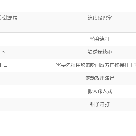
身就是触
连续扇巴掌
骑身连打
＋○
铁球连续砸
 □
需要先挡住攻击瞬间反方向推摇杆＋
滚动攻击演出
□
搬人踩人式
□
钳子连打