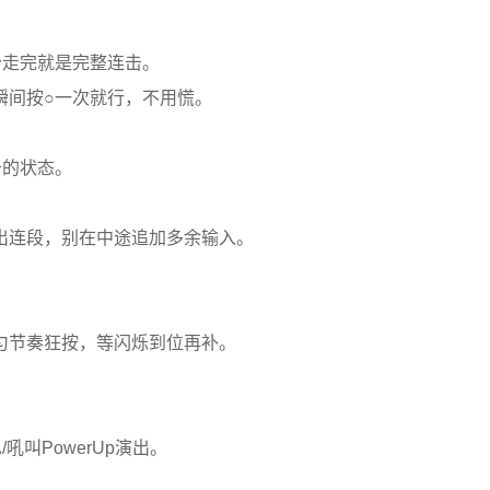
个走完就是完整连击。
瞬间按○一次就行，不用慌。
击的状态。
出连段，别在中途追加多余输入。
匀节奏狂按，等闪烁到位再补。
叫PowerUp演出。