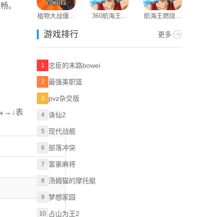
流畅。
植物大战僵尸
360航海王燃
航海王燃烧意
自动脚本精
2应用宝版本
烧意志
志bt版
手机版
游戏排行
更多
忠臣的末路bowei
1
最强美职篮
2
pvz杂交版
3
↘→↓表
诛仙2
4
现代战舰
5
部落冲突
6
富豪麻将
7
汤姆猫的摩托艇
8
梦想家园
9
占山为王2
10