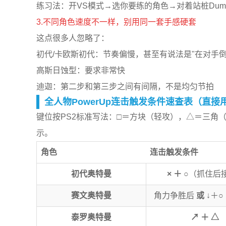
练习法：开VS模式→选你要练的角色→对着站桩Dum
3.不同角色速度不一样，别用同一套手感硬套
这点很多人忽略了：
初代/卡欧斯初代：节奏偏慢，甚至有说法是"在对手
高斯日蚀型：要求非常快
迪迦：第二步和第三步之间有间隔，不是均匀节拍
全人物PowerUp连击触发条件速查表（直接
键位按PS2标准写法：□＝方块（轻攻），△＝三角（
示。
角色
连击触发条件
初代奥特曼
× ＋ ○
（抓住后
赛文奥特曼
角力争胜后
或
↓＋
泰罗奥特曼
↗ ＋ △