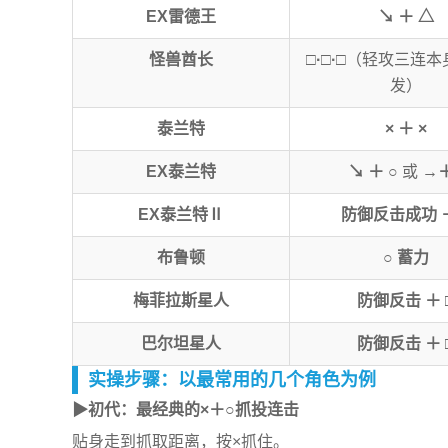
EX雷德王
↘ ＋ △
怪兽酋长
□·□·□
（轻攻三连本
发）
泰兰特
× ＋ ×
EX泰兰特
↘ ＋ ○
或
→
EX泰兰特Ⅱ
防御反击成功 ＋
布鲁顿
○ 蓄力
梅菲拉斯星人
防御反击 ＋ 
巴尔坦星人
防御反击 ＋ 
实操步骤：以最常用的几个角色为例
▶初代：最经典的×＋○抓投连击
贴身走到抓取距离，按×抓住。