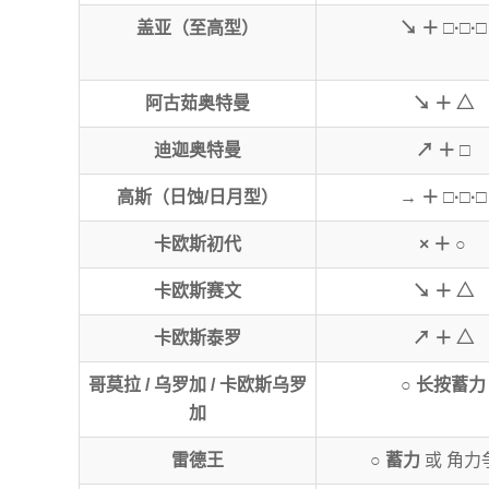
盖亚（至高型）
↘ ＋ □·□·□
阿古茹奥特曼
↘ ＋ △
迪迦奥特曼
↗ ＋ □
高斯（日蚀/日月型）
→ ＋ □·□·□
卡欧斯初代
× ＋ ○
卡欧斯赛文
↘ ＋ △
卡欧斯泰罗
↗ ＋ △
哥莫拉 / 乌罗加 / 卡欧斯乌罗
○ 长按蓄力
加
雷德王
○ 蓄力
或 角力