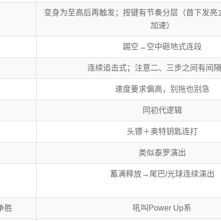
变身为至高后再触发；按键有节奏分层（首下发亮
加速）
踢空→空中砸地式连段
连续追击式；注意二、三步之间有间
速度要求偏高，别拖也别急
同初代逻辑
头镖＋奥特钥匙连打
类似泰罗演出
蓄满释放→尾巴/光球连续演出
争胜
吼叫Power Up系