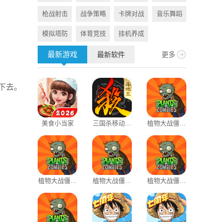
枪战射击
战争策略
卡牌对战
音乐舞蹈
旅游出行
模拟塔防
体育竞技
挂机养成
资讯阅读
最新游戏
最新软件
更多
下去。
美食小当家
三国杀移动版
植物大战僵尸
木管家
oppo渠道服
1原版
植物大战僵尸
植物大战僵尸
植物大战僵尸
网易邮箱大
1老版本
原版官方正版
原版抽卡版