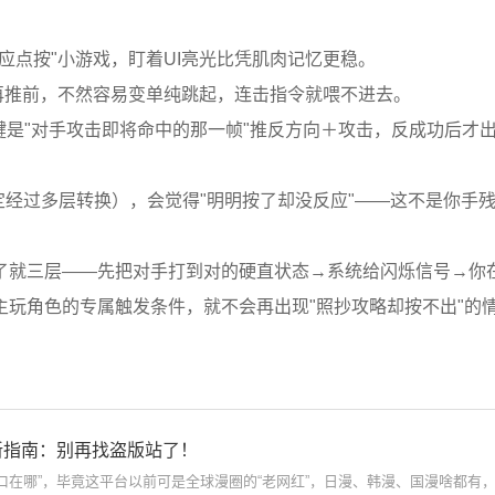
应点按"小游戏，盯着UI亮光比凭肌肉记忆更稳。
再推前，不然容易变单纯跳起，连击指令就喂不进去。
关键是"对手攻击即将命中的那一帧"推反方向＋攻击，反成功后才
定经过多层转换），会觉得"明明按了却没反应"——这不是你手
了就三层——先把对手打到对的硬直状态→系统给闪烁信号→你
玩角色的专属触发条件，就不会再出现"照抄攻略却按不出"的
口最新指南：别再找盗版站了！
画入口在哪”，毕竟这平台以前可是全球漫圈的“老网红”，日漫、韩漫、国漫啥都有