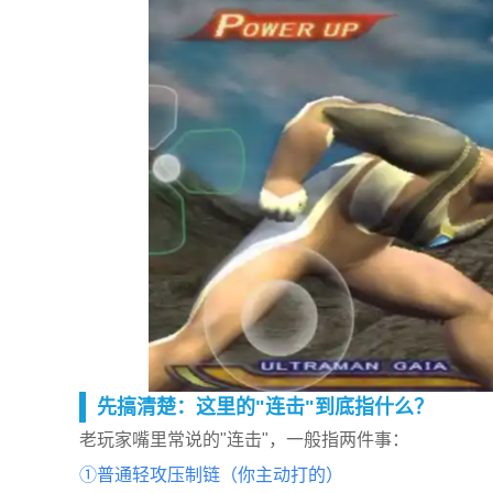
先搞清楚：这里的"连击"到底指什么？
老玩家嘴里常说的"连击"，一般指两件事：
①普通轻攻压制链（你主动打的）