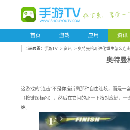
首页
游戏
应用
资讯
手游TV
->
资讯
->
奥特曼格斗进化重生怎么连
奥特曼
这游戏的"连击"不是你搓街霸那种自由连段，而是一
（按键图标闪），然后在它闪的那一下按对应键，一套
始。