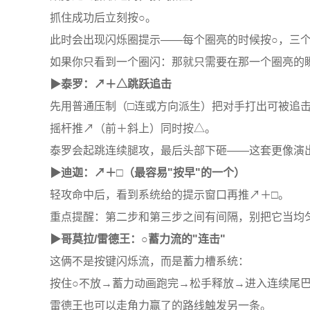
抓住成功后立刻按○。
此时会出现闪烁圈提示——每个圈亮的时候按○，三
如果你只看到一个圈闪：那就只需要在那一个圈亮的
▶泰罗：↗＋△跳跃追击
先用普通压制（□连或方向派生）把对手打出可被追
摇杆推↗（前＋斜上）同时按△。
泰罗会起跳连续腿攻，最后头部下砸——这套更像演
▶迪迦：↗＋□（最容易"按早"的一个）
轻攻命中后，看到系统给的提示窗口再推↗＋□。
重点提醒：第二步和第三步之间有间隔，别把它当均
▶哥莫拉/雷德王：○蓄力流的"连击"
这俩不是按键闪烁流，而是蓄力槽系统：
按住○不放→蓄力动画跑完→松手释放→进入连续尾巴/吼
雷德王也可以走角力赢了的路线触发另一条。