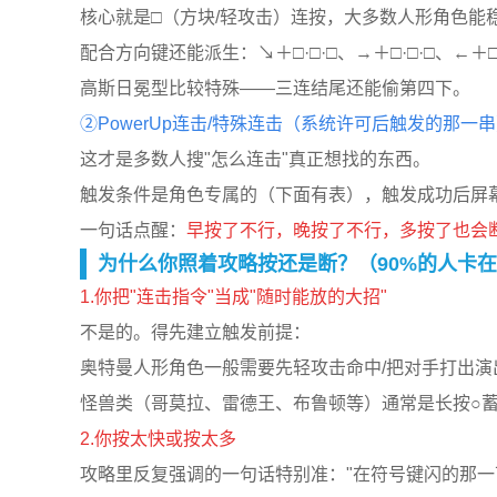
核心就是□（方块/轻攻击）连按，大多数人形角色能稳出
配合方向键还能派生：↘＋□·□·□、→＋□·□·□、←
高斯日冕型比较特殊——三连结尾还能偷第四下。
②PowerUp连击/特殊连击（系统许可后触发的那一
这才是多数人搜"怎么连击"真正想找的东西。
触发条件是角色专属的（下面有表），触发成功后屏
一句话点醒：
早按了不行，晚按了不行，多按了也会断
为什么你照着攻略按还是断？（90%的人卡
1.你把"连击指令"当成"随时能放的大招"
不是的。得先建立触发前提：
奥特曼人形角色一般需要先轻攻击命中/把对手打出演
怪兽类（哥莫拉、雷德王、布鲁顿等）通常是长按○
2.你按太快或按太多
攻略里反复强调的一句话特别准："在符号键闪的那一