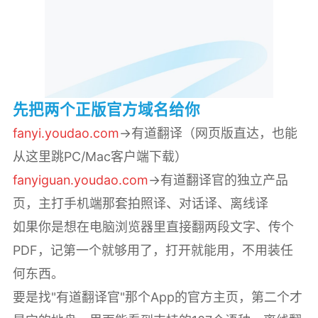
先把两个正版官方域名给你
fanyi.youdao.com
→有道翻译（网页版直达，也能
从这里跳PC/Mac客户端下载）
fanyiguan.youdao.com
→有道翻译官的独立产品
页，主打手机端那套拍照译、对话译、离线译
如果你是想在电脑浏览器里直接翻两段文字、传个
PDF，记第一个就够用了，打开就能用，不用装任
何东西。
要是找"有道翻译官"那个App的官方主页，第二个才