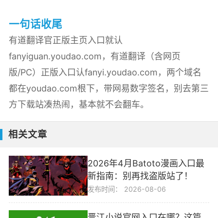
一句话收尾
有道翻译官正版主页入口就认
fanyiguan.youdao.com，有道翻译（含网页
版/PC）正版入口认fanyi.youdao.com，两个域名
都在youdao.com根下，带网易数字签名，别去第三
方下载站凑热闹，基本就不会翻车。
相关文章
2026年4月Batoto漫画入口最
新指南：别再找盗版站了！
发布时间：
2026-08-06
晋江小说官网入口在哪？这篇