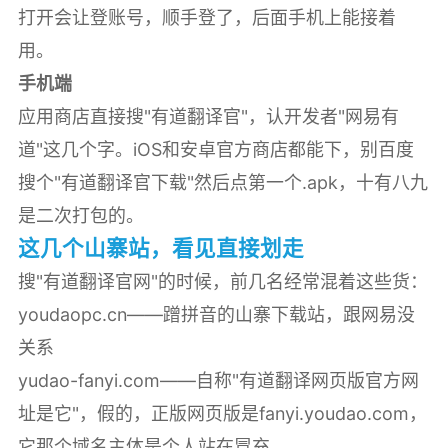
打开会让登账号，顺手登了，后面手机上能接着
用。
手机端
应用商店直接搜"有道翻译官"，认开发者"网易有
道"这几个字。iOS和安卓官方商店都能下，别百度
搜个"有道翻译官下载"然后点第一个.apk，十有八九
是二次打包的。
这几个山寨站，看见直接划走
搜"有道翻译官网"的时候，前几名经常混着这些货：
youdaopc.cn——蹭拼音的山寨下载站，跟网易没
关系
yudao-fanyi.com——自称"有道翻译网页版官方网
址是它"，假的，正版网页版是fanyi.youdao.com，
它那个域名主体是个人站在冒充