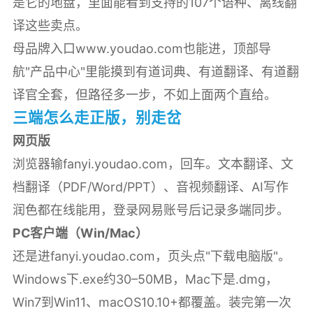
是它的地盘，里面能看到支持的107个语种、离线翻
译这些卖点。
母品牌入口www.youdao.com也能进，顶部导
航"产品中心"里能摸到有道词典、有道翻译、有道翻
译官全套，但路径多一步，不如上面两个直给。
三端怎么走正版，别走岔
网页版
浏览器输fanyi.youdao.com，回车。文本翻译、文
档翻译（PDF/Word/PPT）、音视频翻译、AI写作
润色都在线能用，登录网易账号后记录多端同步。
PC客户端（Win/Mac）
还是进fanyi.youdao.com，页头点"下载电脑版"。
Windows下.exe约30–50MB，Mac下是.dmg，
Win7到Win11、macOS10.10+都覆盖。装完第一次