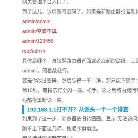
网页管理平台入口了。
到了这儿，该填账号密码了。如果是新路由器或者刚
a
dmin/admin
admin/空着不填
admin/123456
root/admin
具体是哪个，直接翻路由器背面或者底部的贴纸，上面会清清楚
admin”。照着敲就行。
要是你改过密码，然后忘得一干二净，那只能下狠手：
到10秒，等指示灯全闪一遍，松手。这之后路由器回
码都得重新设一遍。
192.168.1.1打不开？从源头一个一个排查
如果到了这一步，浏览器依旧转圈圈、显示“无法访问此网
跑不出下面这几项，按顺序摸摸底。