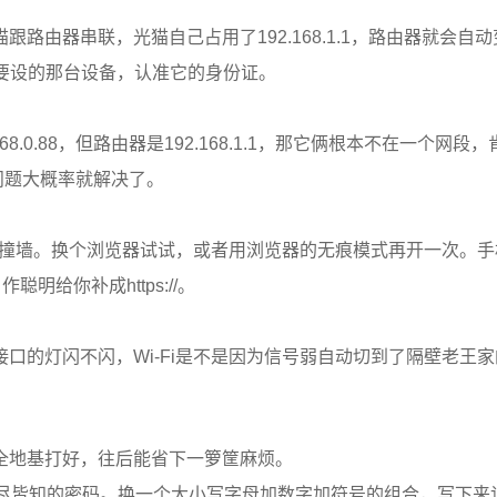
由器串联，光猫自己占用了192.168.1.1，路由器就会自动
找到你真正要设的那台设备，认准它的身份证。
.0.88，但路由器是192.168.1.1，那它俩根本不在一个网段
，问题大概率就解决了。
让你撞墙。换个浏览器试试，或者用浏览器的无痕模式再开一次。
作聪明给你补成https://。
口的灯闪不闪，Wi-Fi是不是因为信号弱自动切到了隔壁老王
全地基打好，往后能省下一箩筐麻烦。
6这种人尽皆知的密码。换一个大小写字母加数字加符号的组合，写下