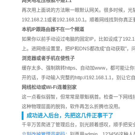
网关地址压根就不是1.1
再次用上面说的方法瞅一眼默认网关。很多时候，光猫跟路
192.168.2.1或者192.168.10.1。顺着网线
本机IP跟路由器不在一个频道
如果你以前手动设过电脑的固定IP，比如设成了192.168
上。进网络设置里，把IP和DNS都改成“自动获取”
浏览器或者手机在使性子
缓存太多、强制跳转https、自动加www，都可能
开的话，手动输入完整的http://192.168.1.1，别让它自
网线松动或Wi-Fi连着别家
这一点看似弱智，但常常是罪魁祸首。检查一下网线接
这种物理层面的脱钩，软件再怎么折腾也没用。
成功进入后台，先把这几件正事干了
千辛万苦爬进了管理后台，别光顾着感叹，顺手把安
立刻改掉管理员密码：
别再用admin、12345