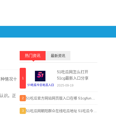
热门资讯
最新资讯
51吃瓜网怎么打开
51cg最新入口分享
1
1
这种情况十
2025-09-19
不认识。正
51吃瓜官方网站网页版入口在哪 51cgfun朝
晋江小
2
2
阳热心群众入口分享
弯路
51吃瓜网朝阳群众在线吃瓜地址 51吃瓜今日
差差漫
3
3