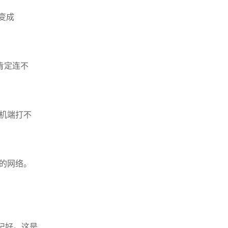
变成
，肯定连不
手机端打不
家的网络。
来记好。这是