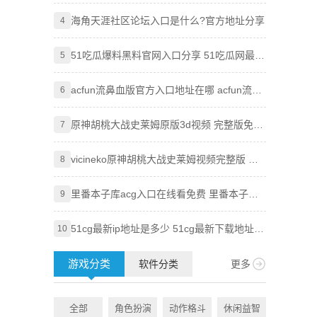
吃瓜必吃最新2024入口分享
海角天涯社区论坛入口是什么?官方地址分享
Goog
4
4
技巧，
51吃瓜爆料黑料官网入口分享 51吃瓜网最新
Goog
5
5
地址大全
使用全
acfun流鼻血版官方入口地址在哪 acfun流鼻
知乎网
6
6
血版入口地址分享
原神胡桃大战史莱姆原版3d视频 完整版免费
Pixi
7
7
观看地址分享
vicineko原神胡桃大战史莱姆视频完整版 原
知乎盐
8
8
神大战史莱姆系列未删减
里番本子库acg入口在线看免费 里番本子库
age
9
9
绅士acg官方地址分享
51cg最新ip地址是多少 51cg最新下载地址一
虫虫漫
10
10
览
附访问
游戏分类
软件分类
更多
全部
角色扮演
动作格斗
休闲益智
全部