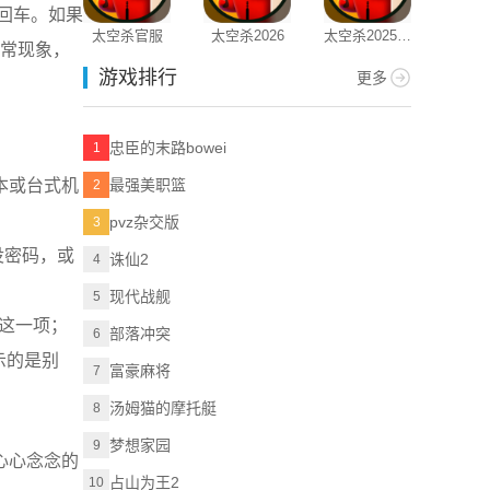
，回车。如果
太空杀官服
太空杀2026
太空杀2025正
盐言故事
正常现象，
版
游戏排行
更多
忠臣的末路bowei
1
本或台式机
最强美职篮
2
pvz杂交版
3
没密码，或
诛仙2
4
现代战舰
5
”这一项；
部落冲突
6
显示的是别
富豪麻将
7
汤姆猫的摩托艇
8
梦想家园
9
你心心念念的
占山为王2
10