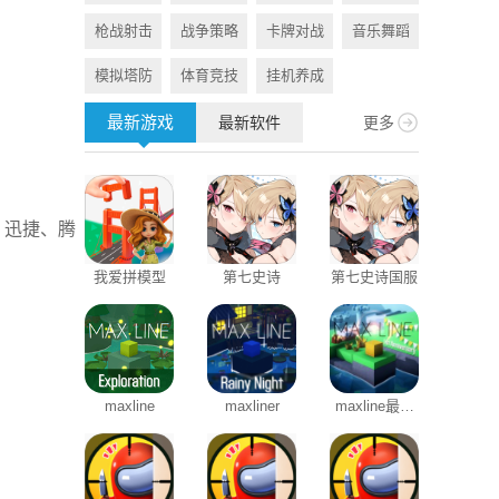
枪战射击
战争策略
卡牌对战
音乐舞蹈
旅游出行
模拟塔防
体育竞技
挂机养成
资讯阅读
最新游戏
最新软件
更多
、迅捷、腾
我爱拼模型
第七史诗
第七史诗国服
酒云网
maxline
maxliner
maxline最新
盐言故事最
版本
版本