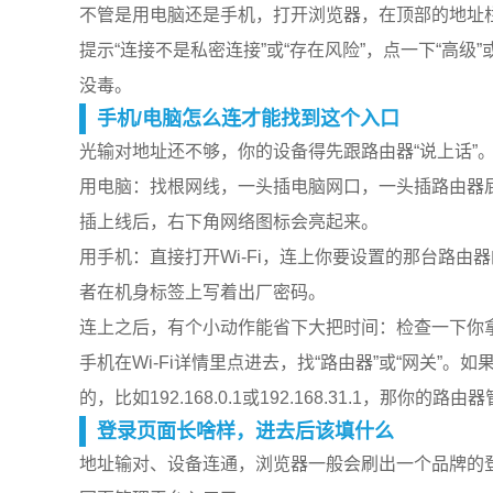
不管是用电脑还是手机，打开浏览器，在顶部的地址栏（
提示“连接不是私密连接”或“存在风险”，点一下“高
没毒。
手机/电脑怎么连才能找到这个入口
光输对地址还不够，你的设备得先跟路由器“说上话”
用电脑：找根网线，一头插电脑网口，一头插路由器屁股
插上线后，右下角网络图标会亮起来。
用手机：直接打开Wi-Fi，连上你要设置的那台路由
者在机身标签上写着出厂密码。
连上之后，有个小动作能省下大把时间：检查一下你拿到
手机在Wi-Fi详情里点进去，找“路由器”或“网关”。如
的，比如192.168.0.1或192.168.31.1，那你
登录页面长啥样，进去后该填什么
地址输对、设备连通，浏览器一般会刷出一个品牌的登录框，