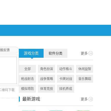
报反馈
游戏分类
软件分类
更多
全部
角色扮演
动作格斗
休闲益智
全部
枪战射击
战争策略
卡牌对战
音乐舞蹈
旅游出行
模拟塔防
体育竞技
挂机养成
资讯阅读
二维码下载
最新游戏
更多