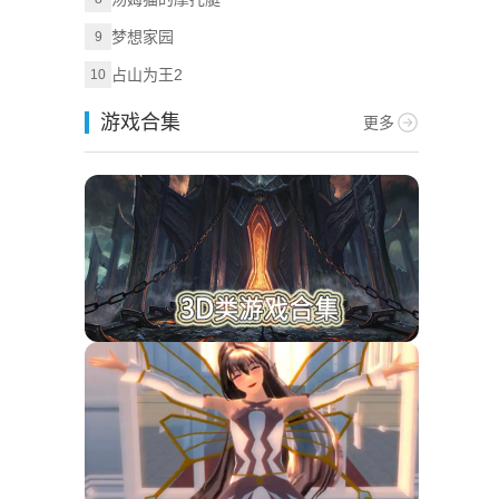
梦想家园
9
占山为王2
10
游戏合集
更多