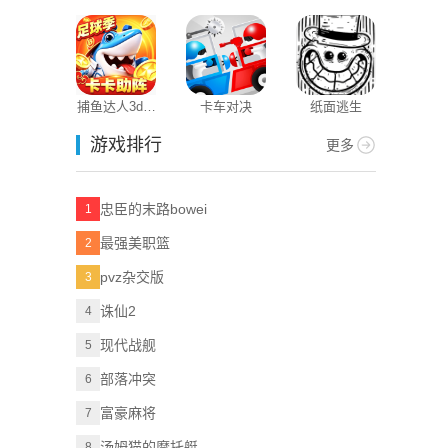
3D
版本
捕鱼达人3d老
卡车对决
纸面逃生
版本
游戏排行
更多
忠臣的末路bowei
1
最强美职篮
2
pvz杂交版
3
诛仙2
4
现代战舰
5
部落冲突
6
富豪麻将
7
汤姆猫的摩托艇
8