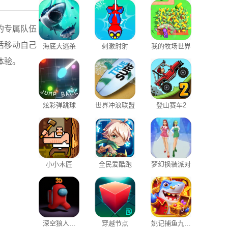
的专属队伍
活移动自己
海底大逃杀
刺激射射
我的牧场世界
体验。
炫彩弹跳球
世界冲浪联盟
登山赛车2
小小木匠
全民爱酷跑
梦幻换装派对
深空狼人杀
穿越节点
姚记捕鱼九游