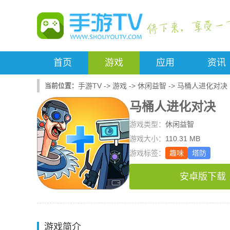
首页
游戏
应用
资讯
手游TV
->
游戏
->
休闲益智
->
马桶人进化对决
马桶人进化对决
游戏类型：
休闲益智
游戏大小：
110.31 MB
游戏标签：
趣味
塔防
安卓版下载
游戏简介