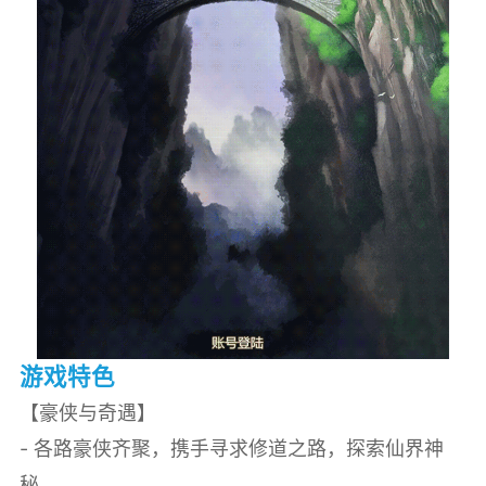
游戏特色
【豪侠与奇遇】
- 各路豪侠齐聚，携手寻求修道之路，探索仙界神
秘。