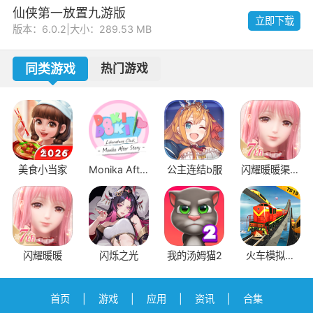
仙侠第一放置九游版
立即下载
版本：6.0.2
|
大小：289.53 MB
同类游戏
热门游戏
美食小当家
Monika After
公主连结b服
闪耀暖暖渠道
Story
服
闪耀暖暖
闪烁之光
我的汤姆猫2
火车模拟器
2019
首页
|
游戏
|
应用
|
资讯
|
合集