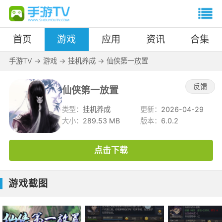
首页
游戏
应用
资讯
合集
手游TV
->
游戏
->
挂机养成
->
仙侠第一放置
反馈
仙侠第一放置
类型：
挂机养成
更新：
2026-04-29
大小：
289.53 MB
版本：
6.0.2
点击下载
游戏截图