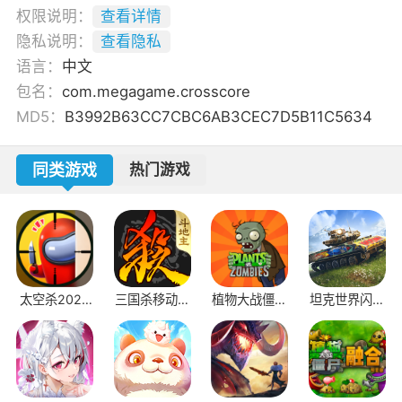
权限说明：
查看详情
隐私说明：
查看隐私
语言：
中文
包名：
com.megagame.crosscore
MD5：
B3992B63CC7CBC6AB3CEC7D5B11C5634
同类游戏
热门游戏
太空杀2025
三国杀移动版
植物大战僵尸
坦克世界闪击
正版
oppo渠道服
原版官方正版
战