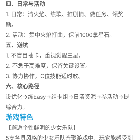
四、日常与活动
1. 日常：清火焰、练歌、推剧情、做任务、领奖
励。
2. 活动：集中火焰打曲，保前1000拿星石。
五、避坑
1. 不盲目抽卡，重视觉醒三星。
2. 不急于高难度，保留关键设置。
3. 协力协作，C位技能适时放。
六、核心路径
设优化→练Easy→组卡组→日清资源→参活动→提
综合力。
游戏特色
【邂逅个性鲜明的少女乐队】
5支各具风格的少女乐队齐聚游戏中，玩家能感受到