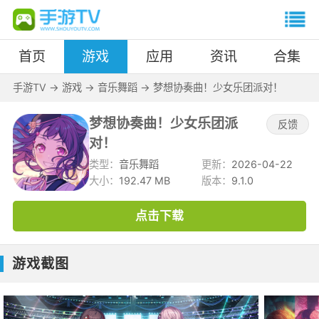
首页
游戏
应用
资讯
合集
手游TV
->
游戏
->
音乐舞蹈
->
梦想协奏曲！少女乐团派对！
梦想协奏曲！少女乐团派
反馈
对！
类型：
音乐舞蹈
更新：
2026-04-22
大小：
192.47 MB
版本：
9.1.0
点击下载
游戏截图