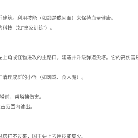
近建筑。利用技能（如践踏或回血）来保持血量健康。
科技（如“皇家训练”）。
左上角或怪物进攻的主路口，建造并升级弹道尖塔。它的高伤害
于清理成群的小怪（如蜘蛛、食人魔）。
御塔前，帮塔挡伤害。
攻击范围内输出。
果塔打不过来，国王要上去用技能集火。