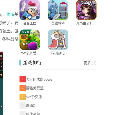
光，
建造
基
时候了，要
合合王国
英雄城堡
开局主公打魔
王
的领土。游
，各种战略
pvz杂交版手
猫国战记
机版
游戏排行
更多
忠臣的末路bowei
1
最强美职篮
2
pvz杂交版
3
诛仙2
4
现代战舰
5