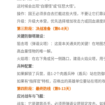
这时候会出现“自爆怪”或“狂怒大怪”。
操作：国王必须亲自去拦截这些大怪，不要让它们靠
升级：升级大本营，优先选择增加攻击力或回血速度的
第三阶段：决战准备（第6-8天）
关键防御塔建设：
狙击塔（弹道尖塔）：这是本关通关的关键！在地图
高血量怪物的唯一解。
火焰塔：在右下角或另一侧路口，建造火焰尖塔，用
兵种配置：
如果解锁了兵营，造1-2个肉盾兵种（盾兵）站在防
如果有“指挥官”特权，召唤出的英雄单位要站在塔的
第四阶段：最终防线（第9-13天）
应对战车与飞艇
：
战车：它是建筑杀手。必须用弹道尖塔锁定攻击。如