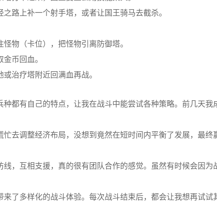
经之路上补一个射手塔，或者让国王骑马去截杀。
住怪物（卡位），把怪物引离防御塔。
取金币回血。
地或治疗塔附近回满血再战。
兵种都有自己的特点，让我在战斗中能尝试各种策略。前几天我
慌忙去调整经济布局，没想到竟然在短时间内平衡了发展，最终
防线，互相支援，真的很有团队合作的感觉。虽然有时候会因为
带来了多样化的战斗体验。每次战斗结束后，都会让我想再试试