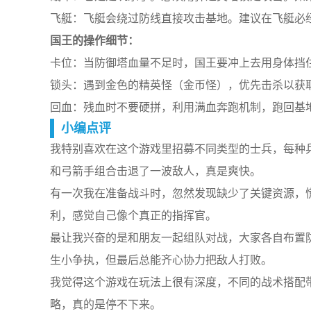
飞艇：飞艇会绕过防线直接攻击基地。建议在飞艇必
国王的操作细节：
卡位：当防御塔血量不足时，国王要冲上去用身体挡
锁头：遇到金色的精英怪（金币怪），优先击杀以获
回血：残血时不要硬拼，利用满血奔跑机制，跑回基
小编点评
我特别喜欢在这个游戏里招募不同类型的士兵，每种
和弓箭手组合击退了一波敌人，真是爽快。
有一次我在准备战斗时，忽然发现缺少了关键资源，
利，感觉自己像个真正的指挥官。
最让我兴奋的是和朋友一起组队对战，大家各自布置
生小争执，但最后总能齐心协力把敌人打败。
我觉得这个游戏在玩法上很有深度，不同的战术搭配
略，真的是停不下来。