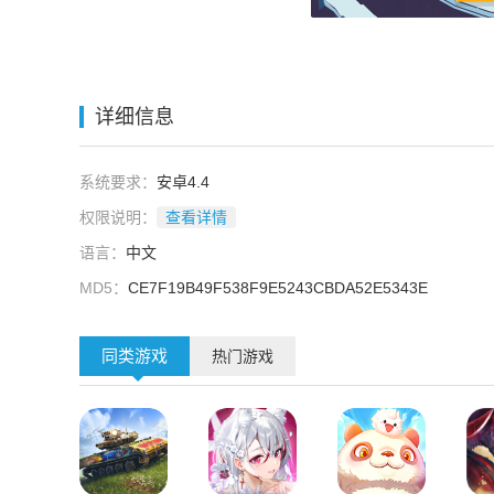
详细信息
系统要求：
安卓4.4
权限说明：
查看详情
语言：
中文
MD5：
CE7F19B49F538F9E5243CBDA52E5343E
同类游戏
热门游戏