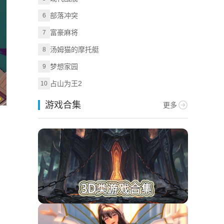
部落冲突
6
富豪麻将
7
汤姆猫的摩托艇
8
梦想家园
9
占山为王2
10
游戏合集
更多
。