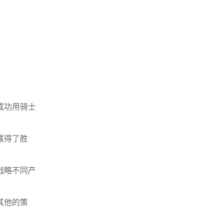
成功用骑士
赢得了胜
战略不同产
其他的策