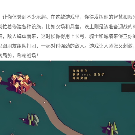
，让你体验到不少乐趣。在这款游戏里，你得发挥你的智慧和眼
就忙着修建各种设施，比如农场和兵营，晚上则是该准备迎战的
临，敌人肆虐而来，这时候你得用上长弓、骑士和城墙来保卫你
以跟朋友组队打团，一起对付强劲的敌人。游戏让人紧张又刺激
转局势，称霸战场！