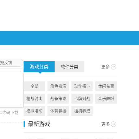
报反馈
游戏分类
软件分类
更多
全部
角色扮演
动作格斗
休闲益智
全部
枪战射击
战争策略
卡牌对战
音乐舞蹈
旅游出行
模拟塔防
体育竞技
挂机养成
资讯阅读
二维码下载
最新游戏
更多