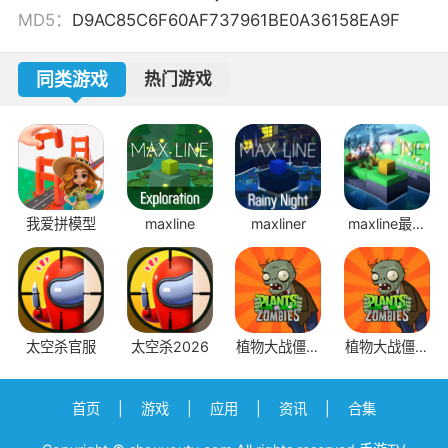
MD5：
D9AC85C6F60AF737961BE0A36158EA9F
同类游戏
热门游戏
我爱拼模型
maxline
maxliner
maxline最新
版本
太空杀官服
太空杀2026
植物大战僵尸
植物大战僵尸
1原版
2应用宝版本
首页
|
游戏
|
应用
|
资讯
|
合集