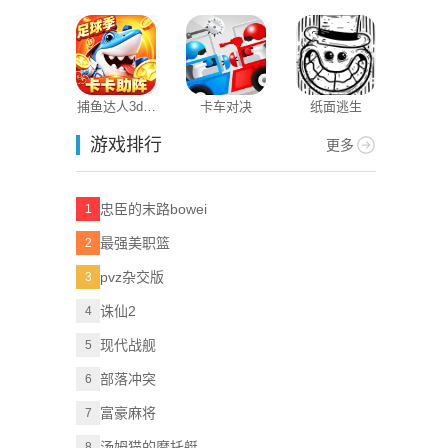
3D
版本
捕鱼达人3d老
卡车对决
纸面逃生
版本
游戏排行
更多
忠臣的末路bowei
1
最强美职篮
2
pvz杂交版
3
诛仙2
4
现代战舰
5
部落冲突
6
富豪麻将
7
汤姆猫的摩托艇
8