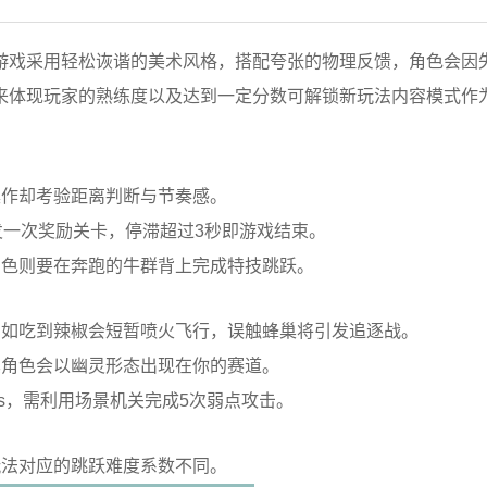
游戏采用轻松诙谐的美术风格，搭配夸张的物理反馈，角色会因
来体现玩家的熟练度以及达到一定分数可解锁新玩法内容模式作
操作却考验距离判断与节奏感。
发一次奖励关卡，停滞超过3秒即游戏结束。
角色则要在奔跑的牛群背上完成特技跳跃。
，如吃到辣椒会短暂喷火飞行，误触蜂巢将引发追逐战。
其角色会以幽灵形态出现在你的赛道。
s，需利用场景机关完成5次弱点攻击。
玩法对应的跳跃难度系数不同。