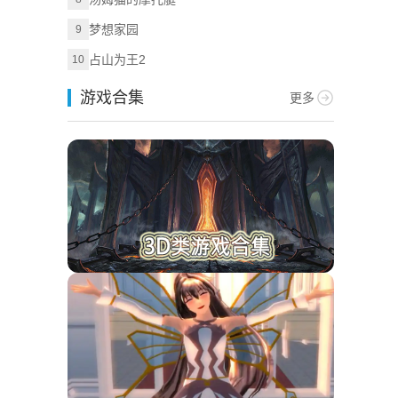
梦想家园
9
占山为王2
10
游戏合集
更多