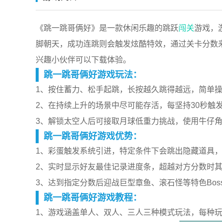
《跳一跳哥俩好》是一款休闲乐趣的跳跃
闯关
游戏，
脚朝天，成功连跳则会触发炫酷特效，通过关卡分数
兴趣小伙伴可以下载体验。
跳一跳哥俩好游戏玩法：
1、按住蓄力、松手起跳，长按越久跳得越远，简单
2、在持续上升的场景中尽可能存活，每坚持30秒触
3、解锁太空人后可接取月球低重力挑战，使用牛仔
跳一跳哥俩好游戏优势：
1、彩蛋触发系统引进，特定条件下会跳出隐藏道具
2、实时显示好友最佳记录进度条，超越对方分数时
3、达到指定分数后迎战巨型章鱼、滚石怪等特色Bos
跳一跳哥俩好游戏教程：
1、游戏涵盖单人、双人、三人三种模式玩法，每种