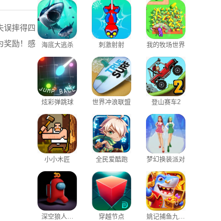
失误摔得四
为奖励！感
海底大逃杀
刺激射射
我的牧场世界
炫彩弹跳球
世界冲浪联盟
登山赛车2
小小木匠
全民爱酷跑
梦幻换装派对
深空狼人杀
穿越节点
姚记捕鱼九游