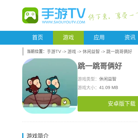
首页
游戏
应用
资讯
手游TV
->
游戏
->
休闲益智
->
跳一跳哥俩好
跳一跳哥俩好
游戏类型：
休闲益智
游戏大小：
41.09 MB
安卓版下载
游戏简介