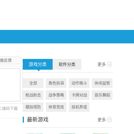
报反馈
游戏分类
软件分类
更多
全部
角色扮演
动作格斗
休闲益智
全部
枪战射击
战争策略
卡牌对战
音乐舞蹈
旅游出行
模拟塔防
体育竞技
挂机养成
资讯阅读
二维码下载
最新游戏
更多