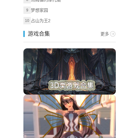
梦想家园
9
占山为王2
10
游戏合集
更多