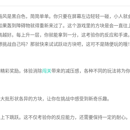
画风是黑白色，简简单单。你只要在屏幕左边轻轻一碰，小人就
如果轰到障碍物就得重新来过了。这个游戏里的方块是会一直往
高越好。每上升一层，你就能拿到一分，这考验你的反应和手速
想挑战自己吗？那就快来试试跃动方块吧，这可不是随便玩的哦
种精彩奖励。体验消除
闯关
带来的减压感，各种不同的玩法将为
。大批形状各异的方块，让你在挑战中感受到新奇乐趣。
块上下跳跃。这不仅考验你的反应能力，还需要保持一定的耐心