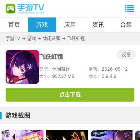
首页
游戏
应用
资讯
合集
手游TV
->
游戏
->
休闲益智
->
飞跃虹镜
反馈
飞跃虹镜
类型：
休闲益智
更新：
2026-05-12
大小：
957.37 MB
版本：
0.9.4.9
点击下载
游戏截图