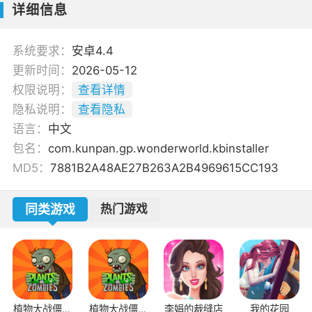
详细信息
系统要求：
安卓4.4
更新时间：
2026-05-12
权限说明：
查看详情
隐私说明：
查看隐私
语言：
中文
包名：
com.kunpan.gp.wonderworld.kbinstaller
MD5：
7881B2A48AE27B263A2B4969615CC193
同类游戏
热门游戏
植物大战僵尸
植物大战僵尸
李娟的裁缝店
我的花园