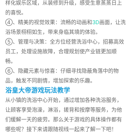
样化娱乐区域，从装修到升级，感受生意蒸蒸日上
的喜悦。
④、精美的视觉效果：流畅的动画和
3D
画面，让洗
浴场景栩栩如生，带来身临其境的体验。
⑤、管理与决策：全方位经营洗浴中心，招募高效
员工，处理设施故障，合理规划使产业链更加顺
畅。
⑥、隐藏元素与惊喜：仔细寻找隐蔽角落中的物
品，触发不同剧情，增加探索的乐趣。
浴皇大帝游戏玩法教学
从小镇的洗浴中心开始，通过增加各种洗浴服务，
让顾客享受泡澡，淋浴，搓背和按摩等服务，为他
们缓解一天的疲劳。那么关于游戏的具体操作都有
哪些呢？接下来请跟随视线一起来了解一下吧！