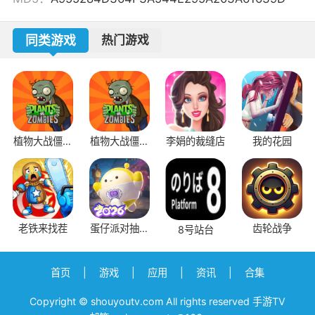
同类游戏
热门游戏
植物大战僵尸
植物大战僵尸
李娟的裁缝店
我的花园
1原版
2应用宝版本
老铁来找茬
蛋仔派对抽盲
齿轮战争
8号站台
盒模拟器
首页
|
游戏
|
应用
|
资讯
|
合集
Copyright © shouyoutv.com All rights reserved 手游TV