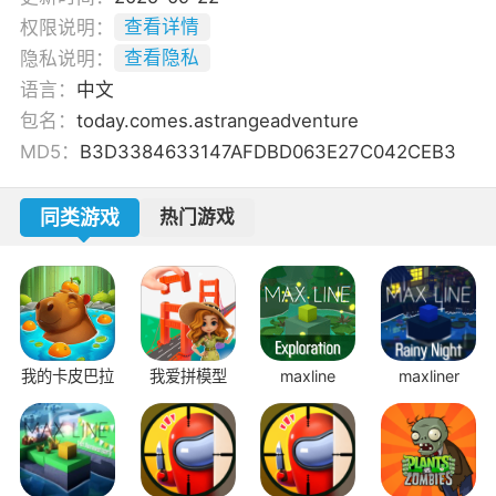
权限说明：
查看详情
隐私说明：
查看隐私
语言：
中文
包名：
today.comes.astrangeadventure
MD5：
B3D3384633147AFDBD063E27C042CEB3
同类游戏
热门游戏
我的卡皮巴拉
我爱拼模型
maxline
maxliner