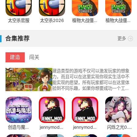
太空杀官服
太空杀2026
植物大战僵尸
植物大战僵尸
1原版
2应用宝版本
合集推荐
更多
建造
闯关
建造类型的游戏不仅可以激发玩家的想象
力，而且可以在这里实现你现实生活中不
能实现的愿望，所有玩家都可以在这里体
验到不同乐趣，如果你想要成功一个工程
师或者造就自己的商业帝国，那么你就可
以在建造类游戏中，实现你所有的愿望。
创造与魔法
jennymod模
jennymod模
闪烁之光0.1
4399版
组JAVA版
组手机版
折