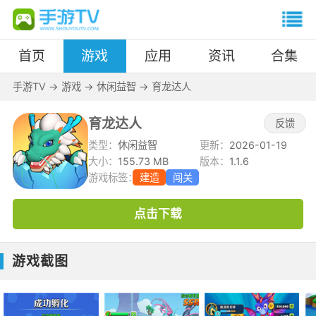
首页
游戏
应用
资讯
合集
手游TV
->
游戏
->
休闲益智
->
育龙达人
育龙达人
反馈
类型：
休闲益智
更新：
2026-01-19
大小：
155.73 MB
版本：
1.1.6
游戏标签：
建造
闯关
点击下载
游戏截图