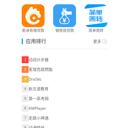
新浪有借贷款
钢铁侠贷款
简单周转
应用排行
更多
动动计步器
1
麦瑞克超燃脂
2
DraStic
3
新文道教育
4
第一高考网
5
KMPlayer
6
走路小神通
7
动漫壁纸
8