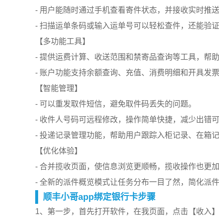
- 用户能随时通过手机查看寄件状态，并接收实时推
- 扫描运单条码或输入运单号可以轻松查件，还能验
【多功能工具】
- 提供运费计算、收送范围和禁寄品查询等工具，帮
- 账户功能支持余额查询、充值、消费明细和开具发
【智能管理】
- 可以重发取件短信，避免取件码丢失的问题。
- 收件人号码可远程修改，操作简单快捷，减少出错
- 投递记录管理功能，帮助用户跟踪入柜记录、在箱
【优化体验】
- 合并揽收页面，使信息浏览更顺畅，揽收操作也更
- 全新的派件概览模式让任务分布一目了然，简化派
顺丰小哥app绑定银行卡步骤
1、第一步，首先打开软件，在我页面，点击【收入