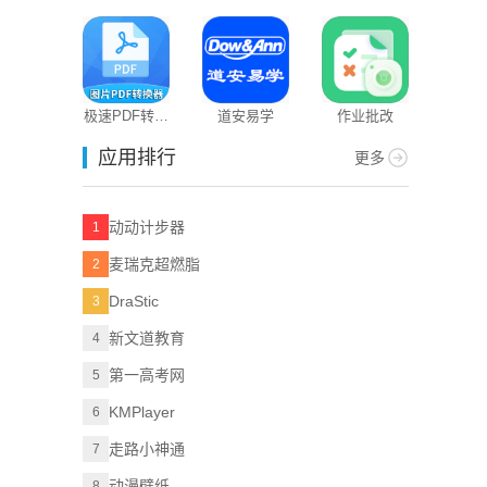
题狗
极速PDF转换
道安易学
作业批改
器
应用排行
更多
动动计步器
1
麦瑞克超燃脂
2
DraStic
3
新文道教育
4
第一高考网
5
KMPlayer
6
走路小神通
7
动漫壁纸
8