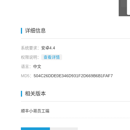
详细信息
系统要求：
安卓4.4
权限说明：
查看详情
语言：
中文
MD5：
504C26DDE0E346D931F2D669B6B1FAF7
相关版本
顺丰小哥员工端