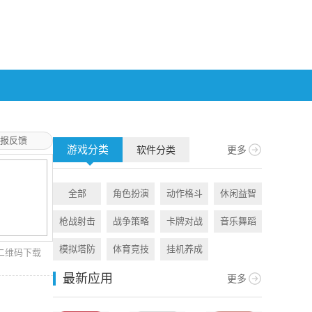
报反馈
游戏分类
软件分类
更多
全部
角色扮演
动作格斗
休闲益智
全部
枪战射击
战争策略
卡牌对战
音乐舞蹈
旅游出行
模拟塔防
体育竞技
挂机养成
资讯阅读
二维码下载
最新应用
更多