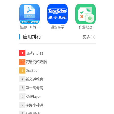
题狗
极速PDF转换
道安易学
作业批改
器
应用排行
更多
动动计步器
1
麦瑞克超燃脂
2
DraStic
3
新文道教育
4
第一高考网
5
KMPlayer
6
走路小神通
7
动漫壁纸
8