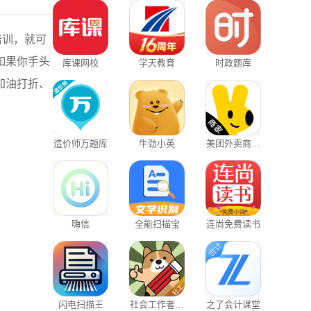
培训，就可
如果你手头
库课网校
学天教育
时政题库
加油打折、
造价师万题库
牛劲小英
美团外卖商家
客户端
嗨信
全能扫描宝
连尚免费读书
闪电扫描王
社会工作者练
之了会计课堂