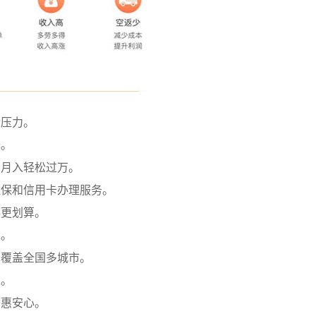
没压力。
择。
，月入轻松过万。
社保和信用卡办理服务。
都更划算。
尬。
面覆盖全国多城市。
达。
实惠安心。