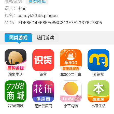
隐私说明：
查看隐私
语言：
中文
包名：
com.yk2345.pingou
MD5：
FDE85D4EE8FE086C313E7E2337627805
同类游戏
热门游戏
粉象生活
识货
车300二手车
麦德龙
7788商城
花伍供应商
小芒购物
本来生活