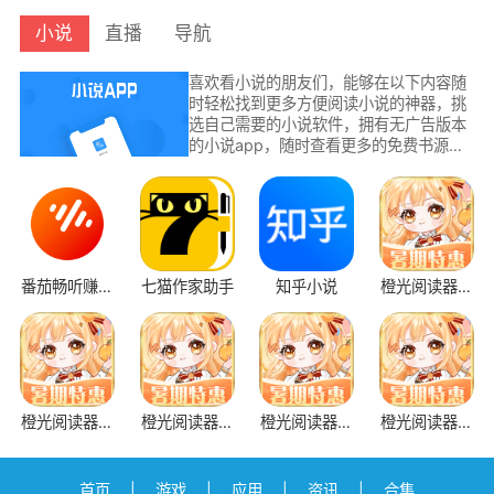
小说
直播
导航
喜欢看小说的朋友们，能够在以下内容随
时轻松找到更多方便阅读小说的神器，挑
选自己需要的小说软件，拥有无广告版本
的小说app，随时查看更多的免费书源，
小说资源随时不断进行更新中，小说资源
库能够轻松让朋友们找到任何你想要阅读
的内容哦。
番茄畅听赚钱
七猫作家助手
知乎小说
橙光阅读器老
版
版本
橙光阅读器旧
橙光阅读器轻
橙光阅读器免
橙光阅读器免
h
版不强制更新
量版
费不限鲜花版
登录
首页
|
游戏
|
应用
|
资讯
|
合集