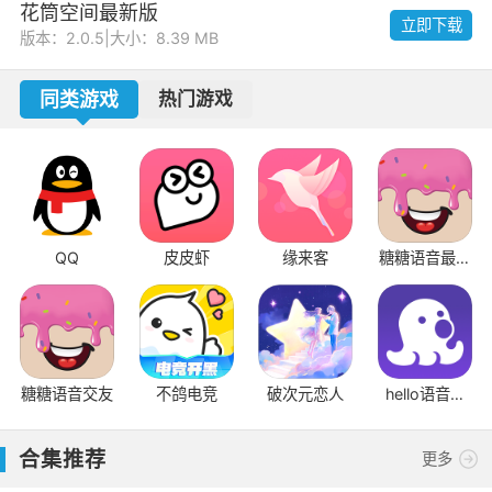
花筒空间最新版
立即下载
版本：2.0.5
|
大小：8.39 MB
同类游戏
热门游戏
QQ
皮皮虾
缘来客
糖糖语音最新
版
糖糖语音交友
不鸽电竞
破次元恋人
hello语音聊
天软件
合集推荐
更多