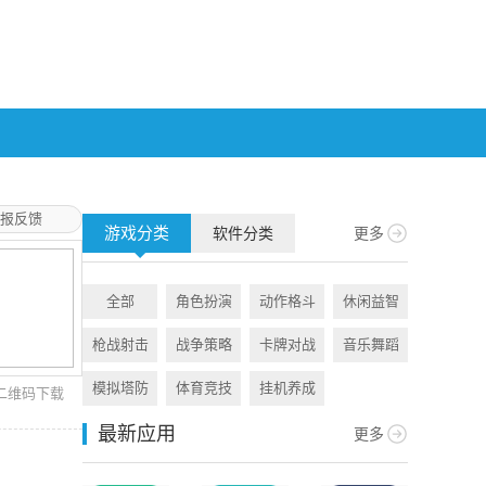
报反馈
游戏分类
软件分类
更多
全部
角色扮演
动作格斗
休闲益智
全部
枪战射击
战争策略
卡牌对战
音乐舞蹈
旅游出行
模拟塔防
体育竞技
挂机养成
资讯阅读
二维码下载
最新应用
更多