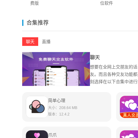
费版
位软件
合集推荐
聊天
直播
聊天
想要在全网上交朋友的话
友。而且各种交友功能都
刻选择在以下合集中进行
简单心理
大小：
208.64 MB
版本：
12.4.2
爪爪