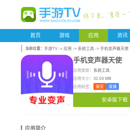
首页
游戏
应用
资讯
手游TV
->
应用
->
系统工具
->
手机变声器天使
手机变声器天使
应用类型：
系统工具
应用大小：
32.03 MB
应用标签：
聊天
直播
安卓版下载
应用简介