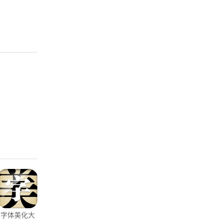
字体美化大
YY语音
学起Plus
测库验货通