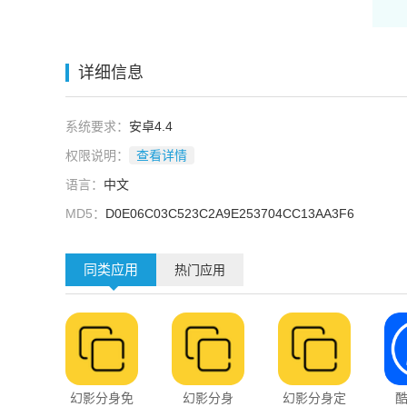
详细信息
系统要求：
安卓4.4
权限说明：
查看详情
语言：
中文
MD5：
D0E06C03C523C2A9E253704CC13AA3F6
同类应用
热门应用
幻影分身免
幻影分身
幻影分身定