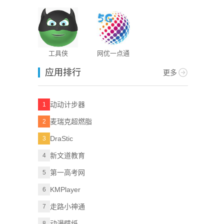
工具侠
网优一点通
应用排行
更多
动动计步器
1
麦瑞克超燃脂
2
DraStic
3
新文道教育
4
第一高考网
5
KMPlayer
6
走路小神通
7
动漫壁纸
8