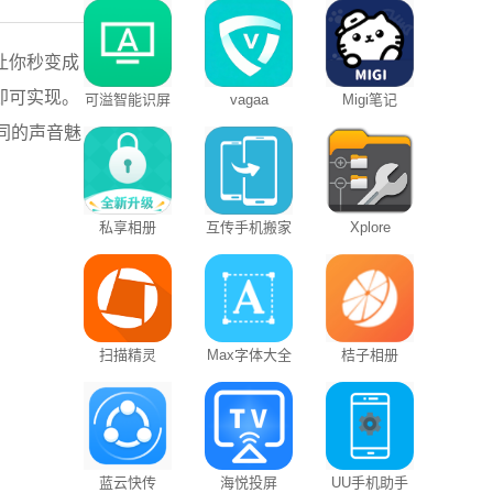
让你秒变成
即可实现。
可溢智能识屏
vagaa
Migi笔记
同的声音魅
私享相册
互传手机搬家
Xplore
扫描精灵
Max字体大全
桔子相册
蓝云快传
海悦投屏
UU手机助手