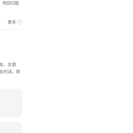
师回归版
更多
直播
友、女朋
直播软件深受大众的喜
友的话，即
果你想要找直播软件，
提供最详细的直播平台
人民好医生
大小：
153.31 MB
版本：
2.2.141
得手驾园