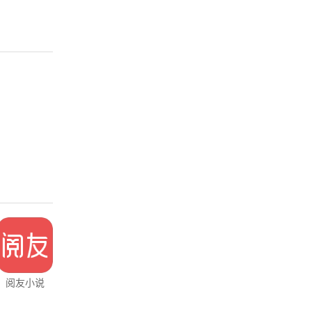
阅友小说
YY语音
学起Plus
测库验货通