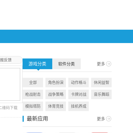
报反馈
游戏分类
软件分类
更多
全部
角色扮演
动作格斗
休闲益智
全部
枪战射击
战争策略
卡牌对战
音乐舞蹈
旅游出行
模拟塔防
体育竞技
挂机养成
资讯阅读
二维码下载
最新应用
更多