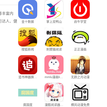
等丰富内
行达人、健
金十数据
掌上双鸭山
启牛学堂
搜狐新闻
刺猬猫阅读
正正漫画
追书神器换源
mmlu漫画live
无颜之月动漫
版
版
腐国度
漫酷阅读器正
横风动漫免费