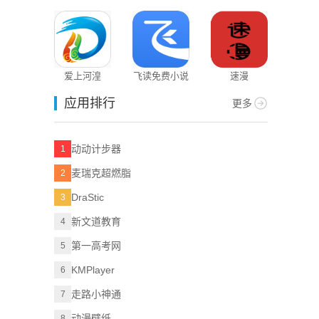
版
爱上河湟
飞读免费小说
速漫
应用排行
更多
动动计步器
1
麦瑞克超燃脂
2
DraStic
3
新文道教育
4
第一高考网
5
KMPlayer
6
走路小神通
7
动漫壁纸
8