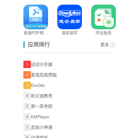
题狗
极速PDF转换
道安易学
作业批改
器
应用排行
更多
动动计步器
1
麦瑞克超燃脂
2
DraStic
3
新文道教育
4
第一高考网
5
KMPlayer
6
走路小神通
7
动漫壁纸
8