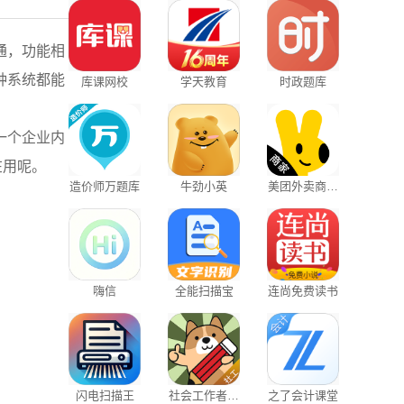
通，功能相
种系统都能
库课网校
学天教育
时政题库
一个企业内
在用呢。
造价师万题库
牛劲小英
美团外卖商家
客户端
嗨信
全能扫描宝
连尚免费读书
闪电扫描王
社会工作者练
之了会计课堂