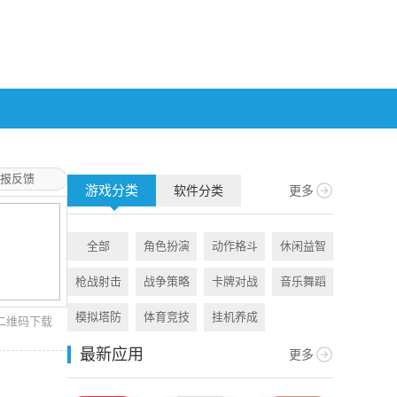
报反馈
游戏分类
软件分类
更多
全部
角色扮演
动作格斗
休闲益智
全部
枪战射击
战争策略
卡牌对战
音乐舞蹈
旅游出行
模拟塔防
体育竞技
挂机养成
资讯阅读
二维码下载
最新应用
更多