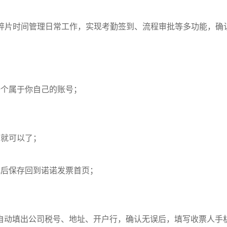
用碎片时间管理日常工作，实现考勤签到、流程审批等多功能，确
一个属于你自己的账号；
回就可以了；
；
成后保存回到诺诺发票首页；
自动填出公司税号、地址、开户行，确认无误后，填写收票人手