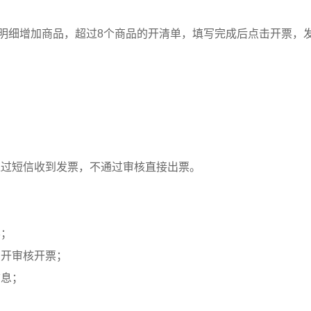
明细增加商品，超过8个商品的开清单，填写完成后点击开票，
通过短信收到发票，不通过审核直接出票。
票；
点开审核开票；
信息；