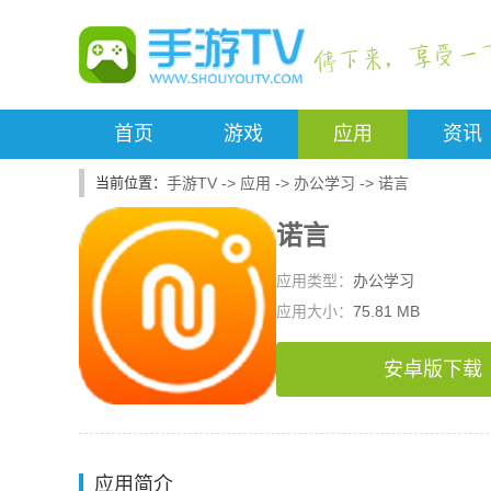
首页
游戏
应用
资讯
手游TV
->
应用
->
办公学习
->
诺言
诺言
应用类型：
办公学习
应用大小：
75.81 MB
安卓版下载
应用简介