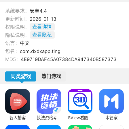
系统要求：
安卓4.4
更新时间：
2026-01-13
权限说明：
查看详情
隐私说明：
查看隐私
语言：
中文
包名：
com.dxdxapp.ting
MD5：
4E9719DAF45A07384DA947340B587373
同类游戏
热门游戏
智人播客
执法资格考试
SView看图纸
木管家
聚题库
app