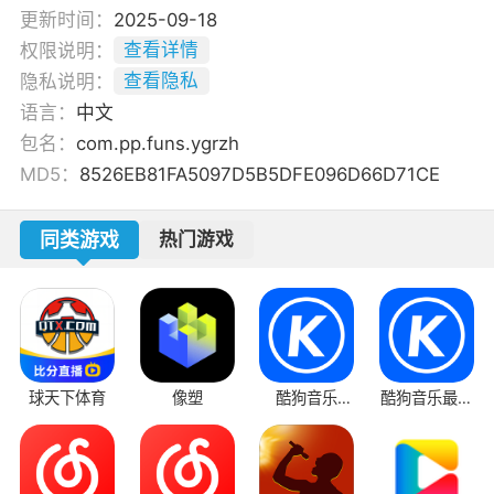
更新时间：
2025-09-18
权限说明：
查看详情
隐私说明：
查看隐私
语言：
中文
包名：
com.pp.funs.ygrzh
MD5：
8526EB81FA5097D5B5DFE096D66D71CE
同类游戏
热门游戏
球天下体育
像塑
酷狗音乐
酷狗音乐最新
音
2025免费版
版