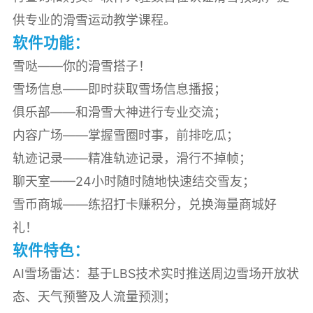
供专业的滑雪运动教学课程。
软件功能：
雪哒——你的滑雪搭子！
雪场信息——即时获取雪场信息播报；
俱乐部——和滑雪大神进行专业交流；
内容广场——掌握雪圈时事，前排吃瓜；
轨迹记录——精准轨迹记录，滑行不掉帧；
聊天室——24小时随时随地快速结交雪友；
雪币商城——练招打卡赚积分，兑换海量商城好
礼！
软件特色：
AI雪场雷达：基于LBS技术实时推送周边雪场开放状
态、天气预警及人流量预测；