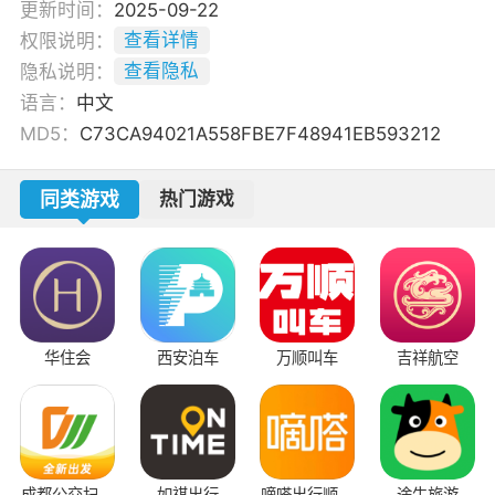
更新时间：
2025-09-22
权限说明：
查看详情
隐私说明：
查看隐私
语言：
中文
MD5：
C73CA94021A558FBE7F48941EB593212
同类游戏
热门游戏
华住会
西安泊车
万顺叫车
吉祥航空
成都公交扫码
如祺出行
嘀嗒出行顺风
途牛旅游