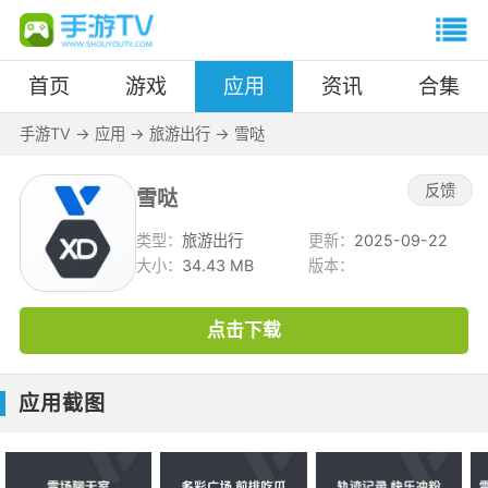
首页
游戏
应用
资讯
合集
手游TV
->
应用
->
旅游出行
->
雪哒
反馈
雪哒
类型：
旅游出行
更新：
2025-09-22
大小：
34.43 MB
版本：
点击下载
应用截图