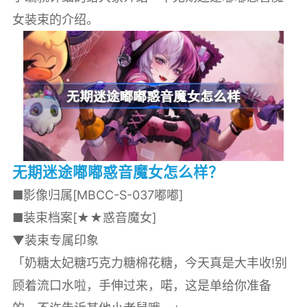
女装束的介绍。
无期迷途嘟嘟惑音魔女怎么样？
■影像归属[MBCC-S-037嘟嘟]
■装束档案[★★惑音魔女]
▼装束专属印象
「奶糖太妃糖巧克力糖棉花糖，今天真是大丰收!别
顾着流口水啦，手伸过来，喏，这是单给你准备