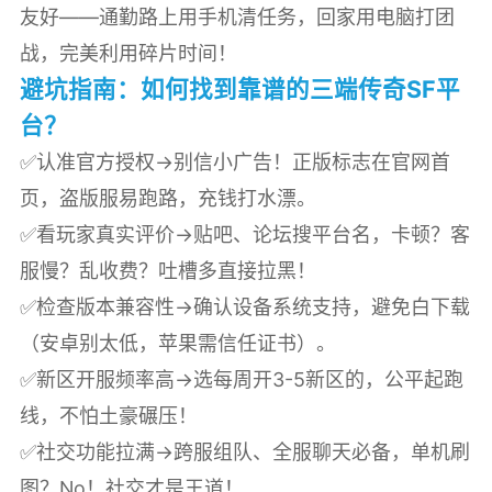
友好——通勤路上用手机清任务，回家用电脑打团
战，完美利用碎片时间！
避坑指南：如何找到靠谱的三端传奇SF平
台？
✅认准官方授权→别信小广告！正版标志在官网首
页，盗版服易跑路，充钱打水漂。
✅看玩家真实评价→贴吧、论坛搜平台名，卡顿？客
服慢？乱收费？吐槽多直接拉黑！
✅检查版本兼容性→确认设备系统支持，避免白下载
（安卓别太低，苹果需信任证书）。
✅新区开服频率高→选每周开3-5新区的，公平起跑
线，不怕土豪碾压！
✅社交功能拉满→跨服组队、全服聊天必备，单机刷
图？No！社交才是王道！