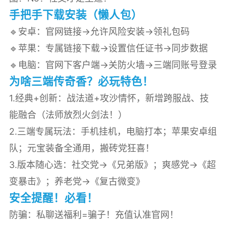
手把手下载安装（懒人包）
🔹安卓：官网链接→允许风险安装→领礼包码
🔹苹果：专属链接下载→设置信任证书→同步数据
🔹电脑：官网下客户端→关防火墙→三端同账号登录
为啥三端传奇香？必玩特色！
1.经典+创新：战法道+攻沙情怀，新增跨服战、技
能融合（法师放烈火剑法！）
2.三端专属玩法：手机挂机，电脑打本；苹果安卓组
队；元宝装备全通用，搬砖党狂喜！
3.版本随心选：社交党→《兄弟版》；爽感党→《超
变暴击》；养老党→《复古微变》
安全提醒！必看！
️防骗：私聊送福利=骗子！充值认准官网！