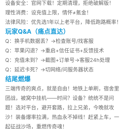
️设备安全：官网下载！定期清理，拒绝破解版！
️理性消费：设充值上限，情怀≠氪金！
️法律风险：优先选1年以上老平台，降低跑路概率！
玩家Q&A（痛点直达）
Q：换手机数据丢？→检查账号/找客服
Q：苹果闪退？→重启+信任证书+反馈技术
Q：充值未到？→截图+订单号→客服24h处理
Q：延迟卡死？→切网络/问服务器状态
结尾燃爆
三端传奇的爽点，就是自由！地铁上单刷，宿舍里
团战，被窝中挂机——时间？设备？统统不是问
题！选对平台，避开套路，拉上兄弟，今晚就攻
沙！装备爆率拉满，热血永不掉线！赶紧上车，一
起征战沙场，重燃传奇魂！