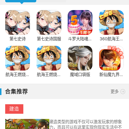
第七史诗
第七史诗国服
斗罗大陆魂师
360航海王燃
对决BT服国
烧意志
际版
航海王燃烧意
航海王燃烧意
魔域口袋版
新仙魔九界互
志bt版
志怀旧服
通版
合集推荐
更多
建造
建造类型的游戏不仅可以激发玩家的想象
力，而且可以在这里实现你现实生活中不