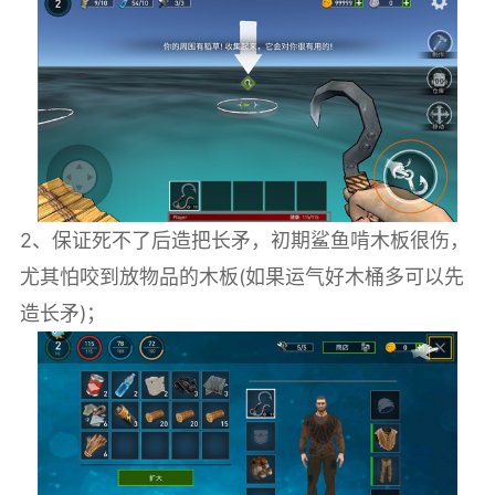
2、保证死不了后造把长矛，初期鲨鱼啃木板很伤，
尤其怕咬到放物品的木板(如果运气好木桶多可以先
造长矛)；