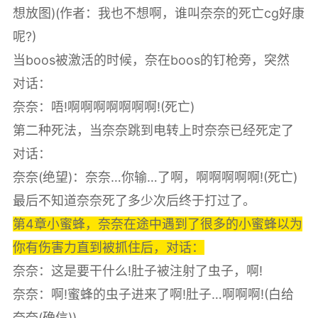
想放图)(作者：我也不想啊，谁叫奈奈的死亡cg好康
呢?)
当boos被激活的时候，奈在boos的钉枪旁，突然
对话：
奈奈：唔!啊啊啊啊啊啊啊!(死亡)
第二种死法，当奈奈跳到电转上时奈奈已经死定了
对话：
奈奈(绝望)：奈奈…你输…了啊，啊啊啊啊啊!(死亡)
最后不知道奈奈死了多少次后终于打过了。
第4章小蜜蜂，奈奈在途中遇到了很多的小蜜蜂以为
你有伤害力直到被抓住后，对话：
奈奈：这是要干什么!肚子被注射了虫子，啊!
奈奈：啊!蜜蜂的虫子进来了啊!肚子…啊啊啊!(白给
奈奈(确信))