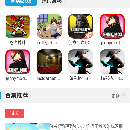
同类游戏
热门游戏
忍者棒球
collegebrawl
使命召唤10幽
jennymod模
v2.1.1
手机版
灵
组JAVA版
jennymod模
insidethebackrooms
暗影格斗3国
暗影格斗3官
组手机版
手机版
际服
方正版
合集推荐
更多
闯关
闯关游戏有趣好玩，任何年龄段的玩家都