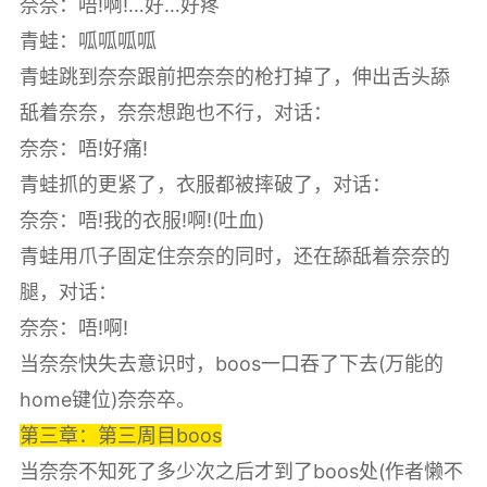
奈奈：唔!啊!…好…好疼
青蛙：呱呱呱呱
青蛙跳到奈奈跟前把奈奈的枪打掉了，伸出舌头舔
舐着奈奈，奈奈想跑也不行，对话：
奈奈：唔!好痛!
青蛙抓的更紧了，衣服都被摔破了，对话：
奈奈：唔!我的衣服!啊!(吐血)
青蛙用爪子固定住奈奈的同时，还在舔舐着奈奈的
腿，对话：
奈奈：唔!啊!
当奈奈快失去意识时，boos一口吞了下去(万能的
home键位)奈奈卒。
第三章：第三周目boos
当奈奈不知死了多少次之后才到了boos处(作者懒不