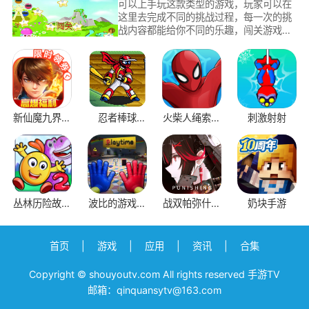
可以上手玩这款类型的游戏，玩家可以在
这里去完成不同的挑战过程，每一次的挑
战内容都能给你不同的乐趣，闯关游戏中
为玩家设置了不同的烧脑内容，考验玩家
的动脑时刻到了，如果你喜欢玩闯关游
戏，那就多多关注手游TV下载站，这里永
远为你带来最好玩的闯关游戏。
新仙魔九界互
忍者棒球
火柴人绳索救
刺激射射
通版
v2.1.1
援
丛林历险故事
波比的游戏时
战双帕弥什腾
奶块手游
2
间第一章
讯版
首页
|
游戏
|
应用
|
资讯
|
合集
Copyright © shouyoutv.com All rights reserved 手游TV
邮箱：qinquansytv@163.com