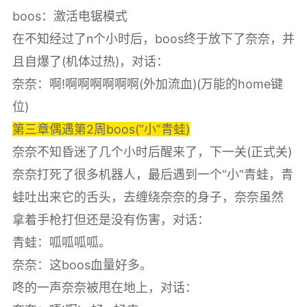
boos：激活电锯模式
在不知经过了n个小时后，boos终于放下了奈奈，并
且自爆了(机体过热)，对话：
奈奈：啊!啊啊啊啊啊啊(外加流血)(万能的home键
位)
第三章偶遇第2周boos(“小”青蛙)
奈奈不知昏迷了几个小时后醒来了，下一关(正式关)
奈奈打死了很多机器人，最后遇到一个“小”青蛙，青
蛙吐出来它的舌头，去缠绕奈奈的身子，奈奈虽然
拿着手枪打但还是没有伤害，对话：
青蛙：呱呱呱呱。
奈奈：这boos血量好多。
咚的一声奈奈被甩在地上，对话：