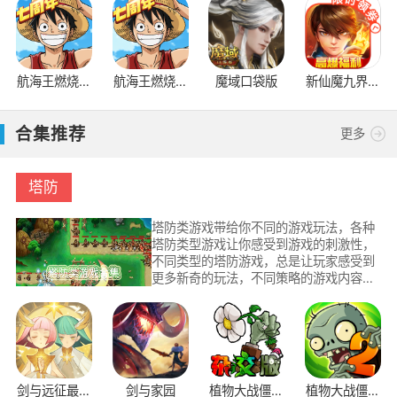
际版
航海王燃烧意
航海王燃烧意
魔域口袋版
新仙魔九界互
志bt版
志怀旧服
通版
合集推荐
更多
塔防
塔防类游戏带给你不同的游戏玩法，各种
塔防类型游戏让你感受到游戏的刺激性，
不同类型的塔防游戏，总是让玩家感受到
更多新奇的玩法，不同策略的游戏内容，
挑战的过程也不一样，不同玩家都可以在
这里体验到不同乐趣，手游TV下载站第一
时间更新最新的塔防类游戏。
剑与远征最新
剑与家园
植物大战僵尸
植物大战僵尸