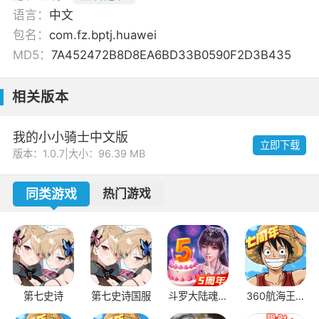
语言：
中文
包名：
com.fz.bptj.huawei
MD5：
7A452472B8D8EA6BD33B0590F2D3B435
相关版本
我的小小骑士中文版
立即下载
版本：1.0.7
|
大小：96.39 MB
同类游戏
热门游戏
第七史诗
第七史诗国服
斗罗大陆魂师
360航海王燃
对决BT服国
烧意志