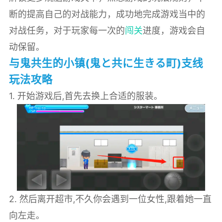
断的提高自己的对战能力，成功地完成游戏当中的
对战任务，对于玩家每一次的
闯关
进度，游戏会自
动保留。
与鬼共生的小镇(鬼と共に生きる町)支线
玩法攻略
1. 开始游戏后,首先去换上合适的服装。
2. 然后离开超市,不久你会遇到一位女性,跟着她一直
向左走。