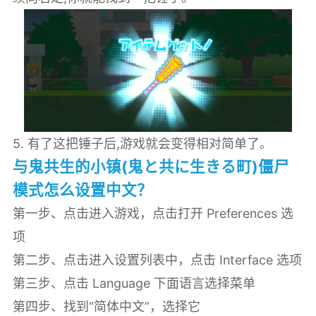
5. 有了这把锤子后,游戏就会变得相对简单了。
与鬼共生的小镇(鬼と共に生きる町)僵尸
模式怎么设置中文？
第一步、点击进入游戏，点击打开 Preferences 选
项
第二步、点击进入设置列表中，点击 Interface 选项
第三步、点击 Language 下面语言选择菜单
第四步、找到“简体中文”，选择它