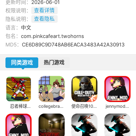
更新时间：
2026-06-01
权限说明：
查看详情
隐私说明：
查看隐私
语言：
中文
包名：
com.pinkcafeart.twohorns
MD5：
CE6D89C9D748AB6EACA3483A42A30913
同类游戏
热门游戏
忍者棒球
collegebrawl
使命召唤10幽
jennymod模
v2.1.1
手机版
灵
组JAVA版