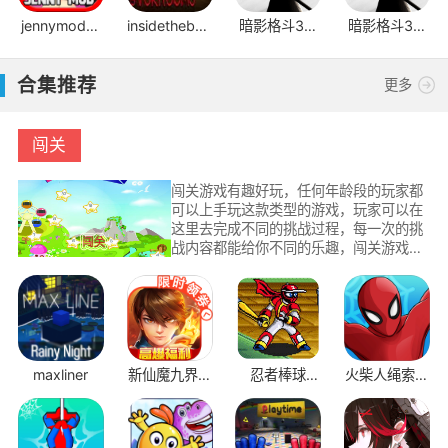
jennymod模
insidethebackrooms
暗影格斗3国
暗影格斗3官
组手机版
手机版
际服
方正版
合集推荐
更多
闯关
闯关游戏有趣好玩，任何年龄段的玩家都
可以上手玩这款类型的游戏，玩家可以在
这里去完成不同的挑战过程，每一次的挑
战内容都能给你不同的乐趣，闯关游戏中
为玩家设置了不同的烧脑内容，考验玩家
的动脑时刻到了，如果你喜欢玩闯关游
戏，那就多多关注手游TV下载站，这里永
远为你带来最好玩的闯关游戏。
maxliner
新仙魔九界互
忍者棒球
火柴人绳索救
通版
v2.1.1
援