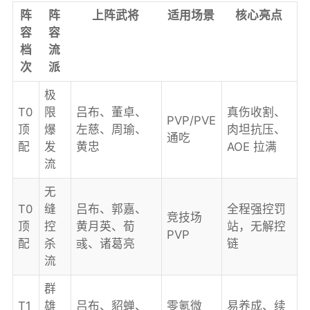
阵
阵
上阵武将
适用场景
核心亮点
容
容
档
流
次
派
极
T0
限
吕布、董卓、
真伤收割、
PVP/PVE
顶
爆
左慈、周瑜、
肉坦抗压、
通吃
配
发
黄忠
AOE 拉满
流
无
T0
缝
吕布、郭嘉、
全程强控罚
竞技场
顶
控
黄月英、荀
站，无解控
PVP
配
杀
彧、诸葛亮
链
流
群
T1
雄
吕布、貂蝉、
零氪微
易养成、续