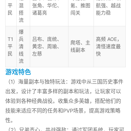
平
混
张角、华佗、
氪、推图
航强、越战
民
搭
诸葛亮
闯关
能力稳
流
爆
T1
兵
吕布、庞统、
高频 AOE，
爬塔、主
平
清
黄忠、周瑜、
清怪速度最
线副本
民
线
左慈
快
流
游戏特色
（1）海量副本与独特玩法：游戏中从三国历史事件
出发，设计了丰富多样的副本和玩法，让玩家可以
体验到各种经典战役。收集众多英雄，搭配他们的
技能来适应不同的任务和PVP场景，提高游戏策略
性。
（2）兄弟齐心，共战强敌：通过军团系统，玩家可