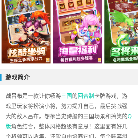
游戏简介
战吕布
是一款让你畅游
三国
的
回合制
卡牌游戏，游
戏里玩家将扮演小将，努力提升自己，最后挑战强
大的敌人吕布。想象当史诗般的三国场景和搞笑的
Q
版
角色结合，整体风格超级有意思！这里面有好几
个将领可以收集，还能自由培养它们，每个阵容组