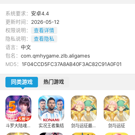
系统要求：
安卓4.4
更新时间：
2026-05-12
权限说明：
查看详情
隐私说明：
查看隐私
语言：
中文
包名：
com.qmhygame.zlb.aligames
MD5：
1F04CCD5FC37A8AB40F3AC82C91A0F01
同类游戏
热门游戏
斗罗大陆魂师
实况王者集结
剑与远征最新
剑与远征
对决37官服
版