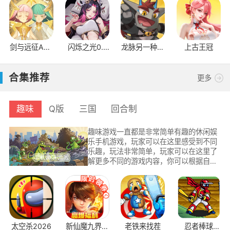
剑与远征AFK
闪烁之光0.1
龙脉另一种姿
上古王冠
Arena国际服
折
态
合集推荐
更多
趣味
Q版
三国
回合制
趣味游戏一直都是非常简单有趣的休闲娱
乐手机游戏，玩家可以在这里感受到不同
乐趣，玩法非常简单，玩家可以在这里了
解更多不同的游戏内容，你可以根据自己
的喜好进行挑选，不同游戏玩法带给你不
同的游戏乐趣，小伙伴们可以在这里挑选
各种休闲游戏玩法。
太空杀2026
新仙魔九界互
老铁来找茬
忍者棒球