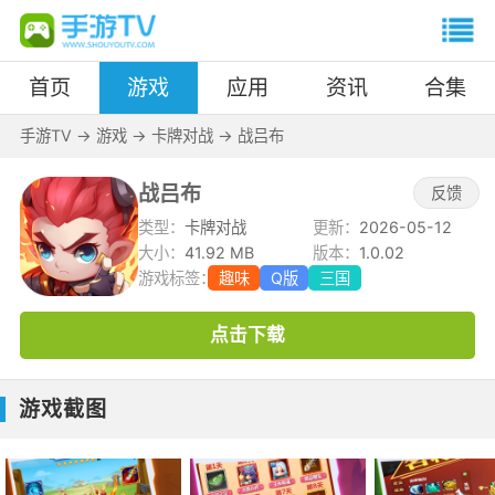
首页
游戏
应用
资讯
合集
手游TV
->
游戏
->
卡牌对战
->
战吕布
战吕布
反馈
类型：
卡牌对战
更新：
2026-05-12
大小：
41.92 MB
版本：
1.0.02
游戏标签：
趣味
Q版
三国
点击下载
游戏截图