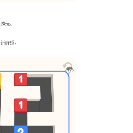
。
间游玩。
持新鲜感。