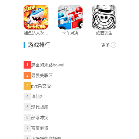
3D
版本
捕鱼达人3d老
卡车对决
纸面逃生
版本
游戏排行
更多
忠臣的末路bowei
1
最强美职篮
2
pvz杂交版
3
诛仙2
4
现代战舰
5
部落冲突
6
富豪麻将
7
汤姆猫的摩托艇
8