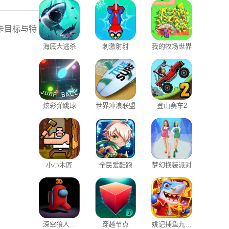
卡目标与特
海底大逃杀
刺激射射
我的牧场世界
炫彩弹跳球
世界冲浪联盟
登山赛车2
小小木匠
全民爱酷跑
梦幻换装派对
深空狼人杀
穿越节点
姚记捕鱼九游