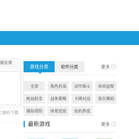
报反馈
游戏分类
软件分类
更多
全部
角色扮演
动作格斗
休闲益智
全部
枪战射击
战争策略
卡牌对战
音乐舞蹈
旅游出行
模拟塔防
体育竞技
挂机养成
资讯阅读
二维码下载
最新游戏
更多