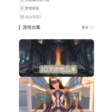
梦想家园
9
占山为王2
10
游戏合集
更多