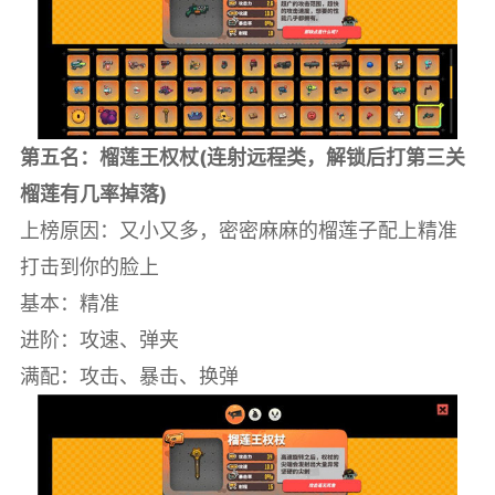
第五名：榴莲王权杖(连射远程类，解锁后打第三关
榴莲有几率掉落)
上榜原因：又小又多，密密麻麻的榴莲子配上精准
打击到你的脸上
基本：精准
进阶：攻速、弹夹
满配：攻击、暴击、换弹