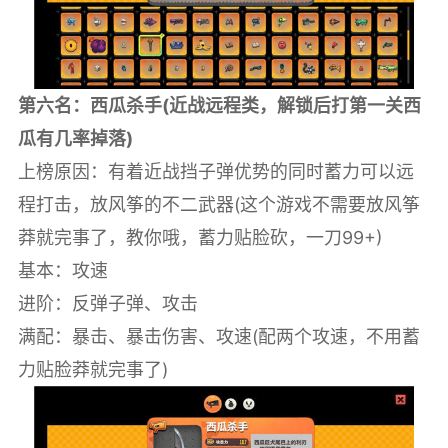
第六名：西瓜杀手(近战远程类，解锁后打第一关西
瓜有几率掉落)
上榜原因：有着近战挡子弹优势的同时蓄力可以远
程打击，放风筝的不二武器(这个游戏不需要放风筝
莽就完事了，教你哦，蓄力贴脸砍，一刀99+)
基本：攻速
进阶：反弹子弹、攻击
满配：暴击、暴击伤害、攻速(配两个攻速，不用蓄
力贴脸莽就完事了)