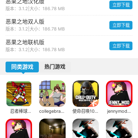
恶果之地汉化版
立即下载
版本：3.1.2
|
大小：186.78 MB
恶果之地双人版
立即下载
版本：3.1.2
|
大小：186.78 MB
恶果之地联机版
立即下载
版本：3.1.2
|
大小：186.78 MB
同类游戏
热门游戏
忍者棒球
collegebrawl
使命召唤10幽
jennymod模
v2.1.1
手机版
灵
组JAVA版