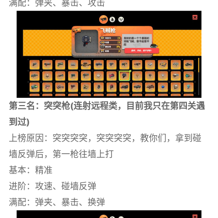
满配：弹夹、暴击、攻击
第三名：突突枪(连射远程类，目前我只在第四关遇
到过)
上榜原因：突突突突，突突突突，教你们，拿到碰
墙反弹后，第一枪往墙上打
基本：精准
进阶：攻速、碰墙反弹
满配：弹夹、暴击、换弹