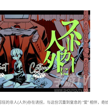
的非人(人外)存在诱拐，与这份沉重到窒息的 “爱” 相伴，奇