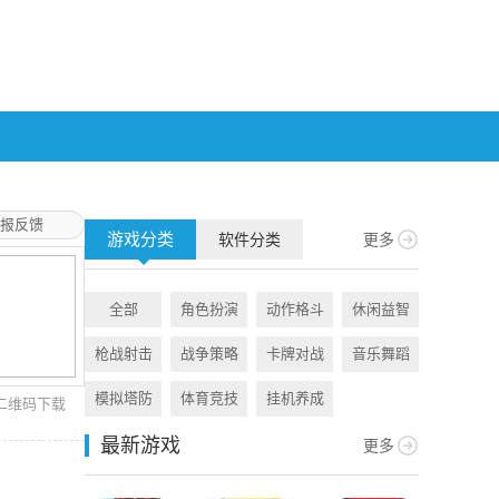
报反馈
游戏分类
软件分类
更多
全部
角色扮演
动作格斗
休闲益智
全部
枪战射击
战争策略
卡牌对战
音乐舞蹈
旅游出行
模拟塔防
体育竞技
挂机养成
资讯阅读
二维码下载
最新游戏
更多