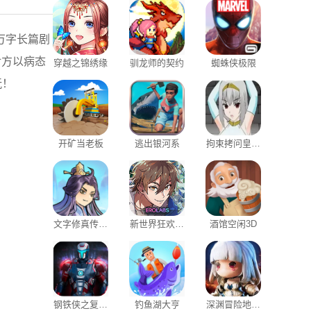
万字长篇剧
对方以病态
穿越之锦绣缘
驯龙师的契约
蜘蛛侠极限
玩！
开矿当老板
逃出银河系
拘束拷问皇女
伊莉娜汉化版
文字修真传灵
新世界狂欢蜜
酒馆空闲3D
石版
话
钢铁侠之复仇
钓鱼湖大亨
深渊冒险地城