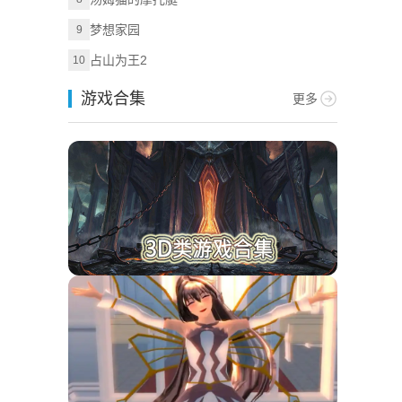
梦想家园
9
占山为王2
10
游戏合集
更多