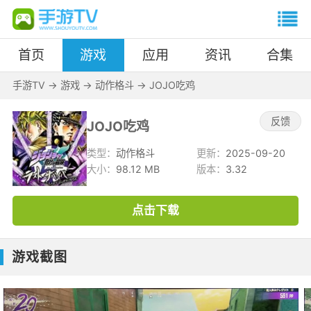
首页
游戏
应用
资讯
合集
手游TV
->
游戏
->
动作格斗
->
JOJO吃鸡
反馈
JOJO吃鸡
类型：
动作格斗
更新：
2025-09-20
大小：
98.12 MB
版本：
3.32
点击下载
游戏截图