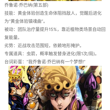
‌乔鲁诺·乔巴纳‌(第五部)
技能：黄金体验创造生命体阻挡敌人，觉醒后进化
为“黄金体验镇魂曲”。
被动：团队治疗量提升15%，靠近植物类场景自动回
复能量。
劣势：近战攻击范围短，依赖地形掩护。
专属道具：虫箭，概率触发替身进化(限1次/局)。
台词彩蛋：“我乔鲁诺·乔巴纳有一个梦想!”