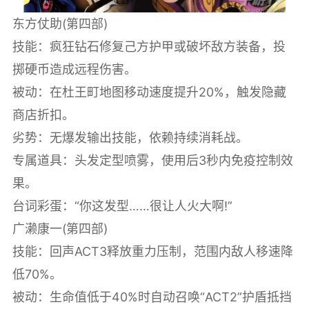
‌东方仗助‌(第四部)
技能：疯狂钻石修复己方护甲或破坏敌方装备，投
掷硬币造成远程伤害。
被动：在杜王町地图移动速度提升20%，触发隐藏
商店折扣。
劣势：无爆发输出技能，依赖持续消耗战。
专属道具：头发定型喷雾，使用后3秒内免疫控制效
果。
台词彩蛋：“你这发型……很让人火大啊!”
‌广濑康一‌(第四部)
技能：回声ACT3释放重力压制，范围内敌人移速降
低70%。
被动：生命值低于40%时自动召唤“ACT2”护盾抵挡