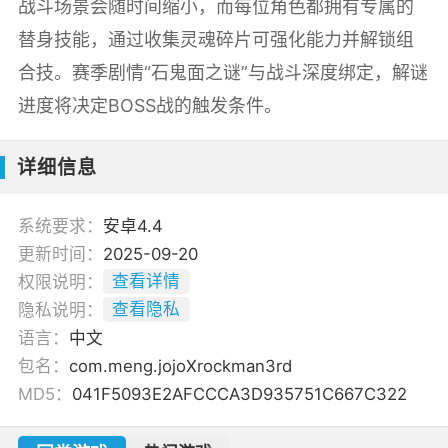
战斗场景会随时间缩小，而每位角色都拥有专属的
替身技能，通过收集灵魂碎片可强化能力并解锁组
合技。赛季剧情“石鬼面之谜”与战斗深度绑定，解谜
进度将决定BOSS战的触发条件。
详细信息
系统要求：
安卓4.4
更新时间：
2025-09-20
权限说明：
查看详情
隐私说明：
查看隐私
语言：
中文
包名：
com.meng.jojoXrockman3rd
MD5：
041F5093E2AFCCCA3D935751C667C322