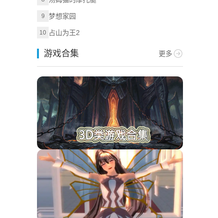
梦想家园
9
占山为王2
10
游戏合集
更多