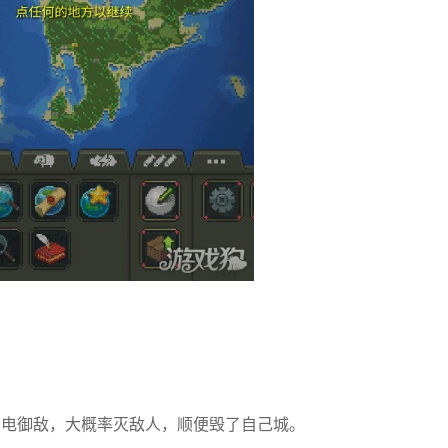
闪电御敌，大概率灭敌人，顺便毁了自己城。