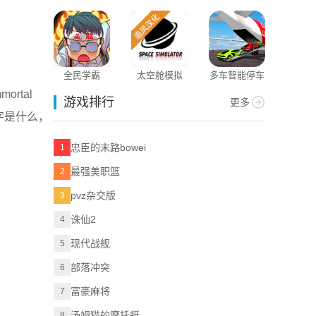
器
器
语
全民学霸
太空舱模拟
多车智能停车
ortal
游戏排行
更多
字是什么，
忠臣的末路bowei
1
最强美职篮
2
pvz杂交版
3
诛仙2
4
现代战舰
5
部落冲突
6
富豪麻将
7
汤姆猫的摩托艇
8