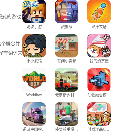
浸式的游戏
奶块手游
战就战
果汁农场
这个概念并
n”等词语来
小小武馆
有间小卖部
我的奶茶屋
Worldbox
俄罗斯乡村模
动物融合模拟
拟器3D
器
遨游中国模拟
外卖骑手模拟
时尚洋品店物