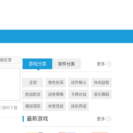
报反馈
游戏分类
软件分类
更多
全部
角色扮演
动作格斗
休闲益智
全部
枪战射击
战争策略
卡牌对战
音乐舞蹈
旅游出行
模拟塔防
体育竞技
挂机养成
资讯阅读
二维码下载
最新游戏
更多