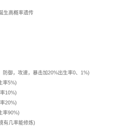
率诞生高概率遗传
击，防御，攻速，暴击加20%出生率0、1%)
生率5%)
率10%)
率20%)
率90%)
境有几率能修炼)