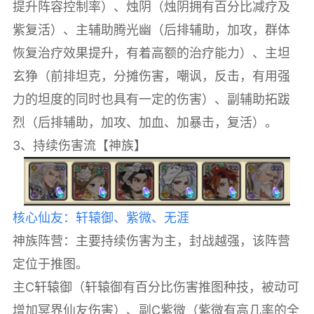
提升阵容控制率）、烛阴（烛阴拥有百分比减疗及
紫复活）、主辅助腾光幽（后排辅助，加攻，群体
恢复治疗效果提升，有着高额的治疗能力）、主坦
玄狰（前排坦克，分摊伤害，嘲讽，反击，有用强
力的坦度的同时也具有一定的伤害）、副辅助拓跋
烈（后排辅助，加攻、加血、加暴击，复活）。
3、持续伤害流【神族】
核心仙友：轩辕御、紫微、无涯
神族阵营：主要持续伤害为主，封战越强，该阵营
定位于推图。
主C轩辕御（轩辕御有百分比伤害推图种技，被动可
增加冥界仙友伤害）、副C紫微（紫微有高几率的全