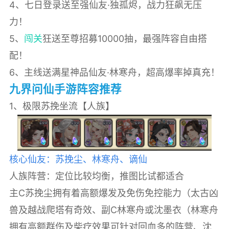
4、七日登录送至强仙友·独孤烬，战力狂飙无压
力！
5、
闯关
狂送至尊招募10000抽，最强阵容自由搭
配！
6、主线送满星神品仙友·林寒舟，超高爆率掉真充！
九界问仙手游阵容推荐
1、极限苏挽坐流【人族】
核心仙友：苏挽尘、林寒舟、谪仙
人族阵营：定位比较均衡，推图比试都适合
主C苏挽尘拥有着高额爆发及免伤免控能力（太古凶
兽及越战爬塔有奇效、副C林寒舟或沈墨衣（林寒舟
拥有高额群伤及柴疗效果可针对回血多的阵营、沈