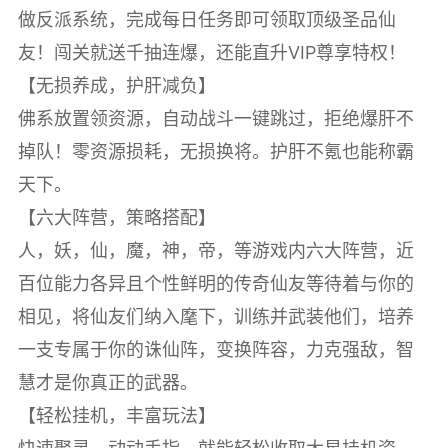
做反派系统，完成每日任务即可领取顶级圣品仙
友！闯关就送千抽连爆，还能直升VIP尊享特权！
【无损养成，护肝减负】
佛系放置领资源，自动战斗一键跳过，拒绝爆肝不
掉队！零资源损耗，无损换将。护肝不氪也能称霸
天下。
【六大阵营，策略搭配】
人，妖，仙，魔，神，帝，等游戏内六大阵营，近
百位能力各异且个性鲜明的传奇仙友等待着与你的
相见，将仙友们纳入麾下，训练并武装他们，培养
一支专属于你的诛仙阵，变换阵容，力克强敌，智
慧才是你真正的武器。
【轻松挂机，丰富玩法】