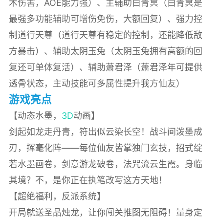
术伤害，AOE能力强）、主辅助白青冥（白青冥是
最强多功能辅助可增伤免伤，大额回复）、强力控
制道行天尊（道行天尊有稳定的控制，还能降低敌
方暴击）、辅助太阴玉兔（太阴玉兔拥有高额的回
复还可单体复活）、辅助萧君泽（萧君泽年可提供
透骨状态，主动技能可多属性提升我方仙友）
游戏亮点
【动态水墨，
3D
动画】
剑起如龙走丹青，符出似云染长空！战斗间泼墨成
刃，挥毫化阵——每位仙友皆掌独门玄技，招式绽
若水墨画卷，剑意游龙破卷，法咒流云生霞。身临
其境？不，是你正在执笔改写这方天地！
【超绝福利，反派系统】
开局就送圣品烛龙，让你闯关推图无阻碍！量身定