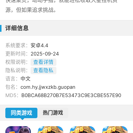
快速聚灵，动动手指，就能轻松收取大星挂机资
源，但如果追求挑战。
详细信息
系统要求：
安卓4.4
更新时间：
2025-09-24
权限说明：
查看详情
隐私说明：
查看隐私
语言：
中文
包名：
com.hy.jjwxzkb.guopan
MD5：
B0BCA68B270B7E53473C9E3CBE557E90
同类游戏
热门游戏