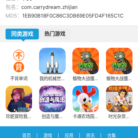
包名：
com.carrydream.zhijian
MD5：
1EB90B18F0C86C3DB69E05FD4F165C1C
同类游戏
热门游戏
不背单词
我的机械世界
植物大战僵尸
植物大战僵尸
模拟器
1老版本
原版抽卡版
珍妮冒险我的
创造与魔法
卡通农场国际
时光杂货店
世界
4399版
版
0.1折版
首页
|
游戏
|
应用
|
资讯
|
合集