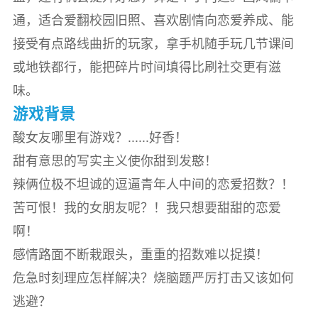
通，适合爱翻校园旧照、喜欢剧情向恋爱养成、能
接受有点路线曲折的玩家，拿手机随手玩几节课间
或地铁都行，能把碎片时间填得比刷社交更有滋
味。
游戏背景
酸女友哪里有游戏？......好香！
甜有意思的写实主义使你甜到发憨！
辣俩位极不坦诚的逗逼青年人中间的恋爱招数？！
苦可恨！我的女朋友呢？！我只想要甜甜的恋爱
啊！
感情路面不断栽跟头，重重的招数难以捉摸！
危急时刻理应怎样解决？烧脑题严厉打击又该如何
逃避？