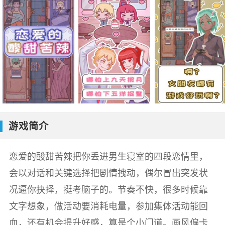
游戏简介
恋爱的酸甜苦辣把你丢进男生寝室的四段恋情里，
会以对话和关键选择把剧情拽动，偶尔冒出突发状
况逼你抉择，挺考脑子的。节奏不快，很多时候靠
文字想象，做活动要消耗电量，参加集体活动能回
血，还有机会提升好感，算是个小门道。画风偏卡